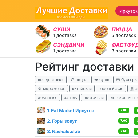
Иркутск
СУШИ
ПИЦЦА
1 доставка
5 доставок
СЭНДВИЧИ
ФАСТФУ
1 доставка
3 доставки
Рейтинг доставки
все доставки
🍕 пицца
🍣 суши
🍔 бургеры
🍨 мороженое
китайская
европейская
🇺 
домашняя
халяль
восточная
детское меню
1. Eat Market Иркутск
7.80
2. Горы зовут
7.60
3. Nachalo.club
7.60