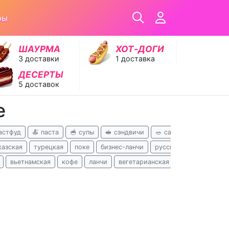
ры
ШАУРМА
ХОТ‑ДОГИ
3 доставки
1 доставка
ДЕСЕРТЫ
5 доставок
е
астфуд
🍝 паста
🥣 супы
🥪 сэндвичи
🥗 салаты
🥩 стейки
казская
турецкая
поке
бизнес-ланчи
русская
узбекская
вьетнамская
кофе
ланчи
вегетарианская
паназиатская