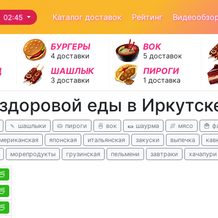
Каталог доставок
Рейтинг
Видеообзо
 02:45
БУРГЕРЫ
ВОК
4 доставки
5 доставок
Д
ШАШЛЫК
ПИРОГИ
3 доставки
1 доставка
 здоровой еды в Иркутск
🍡 шашлыки
🥧 пироги
🍜 вок
🌯 шаурма
🍖 мясо
🍟 ф
американская
японская
итальянская
закуски
выпечка
кав
морепродукты
грузинская
пельмени
завтраки
хачапури