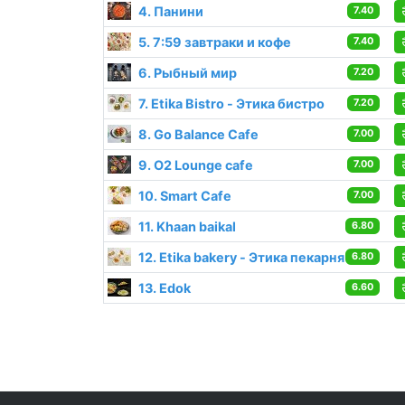
4. Панини
7.40
5. 7:59 завтраки и кофе
7.40
6. Рыбный мир
7.20
7. Etika Bistro - Этика бистро
7.20
8. Go Balance Cafe
7.00
9. О2 Lounge cafe
7.00
10. Smart Cafe
7.00
11. Khaan baikal
6.80
12. Etika bakery - Этика пекарня
6.80
13. Edok
6.60