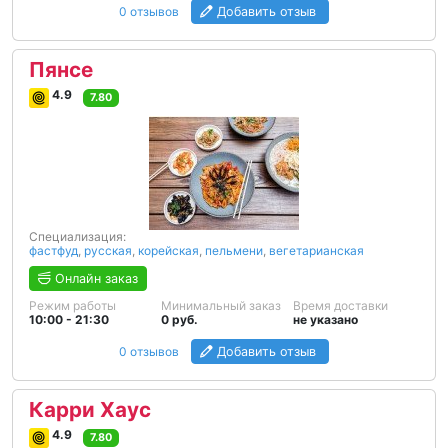
0 отзывов
Добавить отзыв
Пянсе
4.9
7.80
Специализация:
фастфуд
,
русская
,
корейская
,
пельмени
,
вегетарианская
Онлайн заказ
Режим работы
Минимальный заказ
Время доставки
10:00 - 21:30
0 руб.
не указано
0 отзывов
Добавить отзыв
Карри Хаус
4.9
7.80