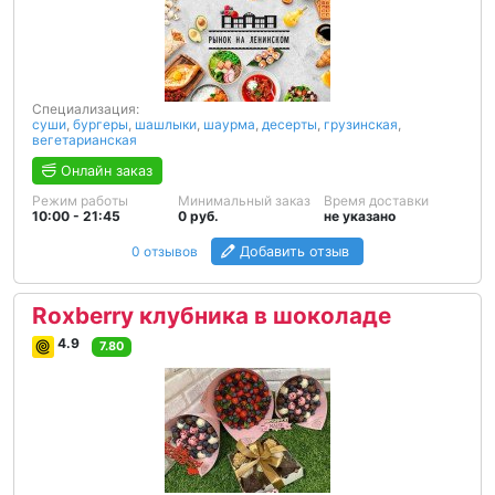
Специализация:
суши
,
бургеры
,
шашлыки
,
шаурма
,
десерты
,
грузинская
,
вегетарианская
Онлайн заказ
Режим работы
Минимальный заказ
Время доставки
10:00 - 21:45
0 руб.
не указано
0 отзывов
Добавить отзыв
Roxberry клубника в шоколаде
4.9
7.80