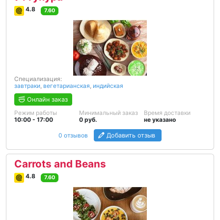
4.8
7.60
Специализация:
завтраки
,
вегетарианская
,
индийская
Онлайн заказ
Режим работы
Минимальный заказ
Время доставки
10:00 - 17:00
0 руб.
не указано
0 отзывов
Добавить отзыв
Carrots and Beans
4.8
7.60