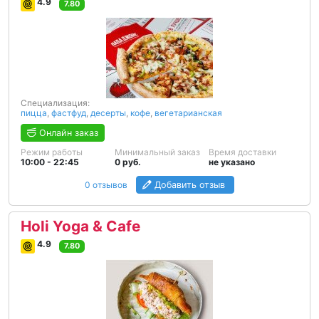
4.9
7.80
Специализация:
пицца
,
фастфуд
,
десерты
,
кофе
,
вегетарианская
Онлайн заказ
Режим работы
Минимальный заказ
Время доставки
10:00 - 22:45
0 руб.
не указано
0 отзывов
Добавить отзыв
Holi Yoga & Cafe
4.9
7.80