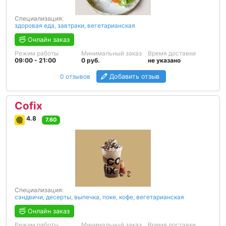
Специализация:
здоровая еда
,
завтраки
,
вегетарианская
Онлайн заказ
Режим работы
Минимальный заказ
Время доставки
09:00 - 21:00
0 руб.
не указано
0 отзывов
Добавить отзыв
Cofix
4.8
7.60
Специализация:
сэндвичи
,
десерты
,
выпечка
,
поке
,
кофе
,
вегетарианская
Онлайн заказ
Режим работы
Минимальный заказ
Время доставки