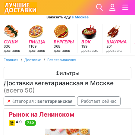
Заказать еду
в Москве
СУШИ
ПИЦЦА
БУРГЕРЫ
ВОК
ШАУРМА
636
1169
368
199
201
доставок
доставок
доставок
доставок
доставка
Главная
Доставки
Вегетарианская
Фильтры
Доставки вегетарианская в Москве
(всего 50)
Категория :
вегетарианская
Работает сейчас
Рынок на Ленинском
4.9
7.80