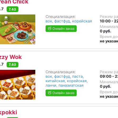
rean Chick
.7
7.40
Специализация:
Режим р
вок
,
фастфуд
,
корейская
10:00 - 2
Минималь
Онлайн заказ
0 руб.
Время до
не указа
zzy Wok
.7
7.40
Специализация:
Режим р
вок
,
фастфуд
,
паста
,
09:00 - 2
китайская
,
корейская
,
Минималь
ланчи
,
паназиатская
0 руб.
Время до
Онлайн заказ
не указа
kpokki