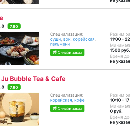
не указа
te
.8
7.60
Специализация:
Режим р
суши
,
вок
,
корейская
,
11:00 - 2
пельмени
Минималь
1500 руб.
Онлайн заказ
Время до
не указа
n Ju Bubble Tea & Cafe
.8
7.60
Специализация:
Режим р
корейская
,
кофе
10:10 - 1
Минималь
Онлайн заказ
0 руб.
Время до
не указа