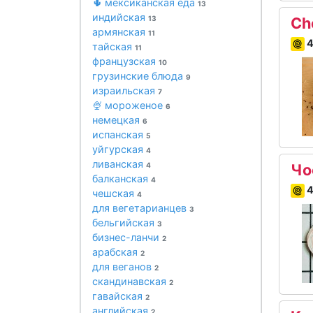
🌵 мексиканская еда
13
индийская
13
Ch
армянская
11
4
тайская
11
французская
10
грузинские блюда
9
израильская
7
🍨 мороженое
6
немецкая
6
испанская
5
уйгурская
4
ливанская
4
Чо
балканская
4
4
чешская
4
для вегетарианцев
3
бельгийская
3
бизнес-ланчи
2
арабская
2
для веганов
2
скандинавская
2
гавайская
2
английская
2