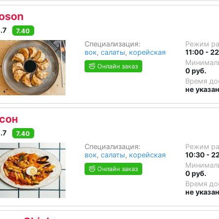
oson
.7
7.40
Специализация:
Режим р
вок
,
салаты
,
корейская
11:00 - 2
Минималь
Онлайн заказ
0 руб.
Время до
не указа
сон
.7
7.40
Специализация:
Режим р
вок
,
салаты
,
корейская
10:30 - 2
Минималь
Онлайн заказ
0 руб.
Время до
не указа