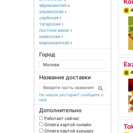
Ko
африканская
2
4
украинская
1
сербская
1
татарская
1
постное меню
1
казахская
1
марокканская
1
Город
Ea
4
Название доставки
Не нашли ресторан? сообщите о
нем
Дополнительно
Работает сейчас
Оплата картой онлайн
To
Оплата картой курьеру