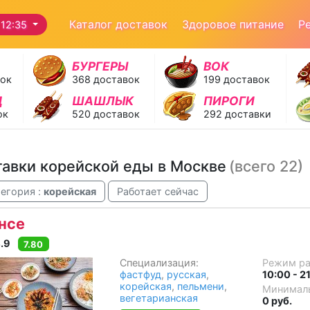
Каталог доставок
Здоровое питание
Р
12:35
БУРГЕРЫ
ВОК
вок
368 доставок
199 доставок
Д
ШАШЛЫК
ПИРОГИ
ок
520 доставок
292 доставки
авки корейской еды в Москве
(всего 22)
егория :
корейская
Работает сейчас
нсе
.9
7.80
Специализация:
Режим р
фастфуд
,
русская
,
10:00 - 2
корейская
,
пельмени
,
Минималь
вегетарианская
0 руб.