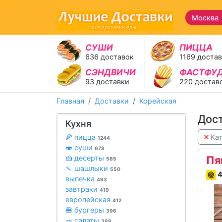
Москва 
СУШИ
ПИЦЦА
636 доставок
1169 доста
СЭНДВИЧИ
ФАСТФУ
93 доставки
220 достав
Главная
Доставки
Корейская
Дост
Кухня
🍕 пицца
Кат
1244
🍣 суши
678
🍰 десерты
Пя
585
🍡 шашлыки
550
4
выпечка
493
завтраки
419
европейская
412
🍔 бургеры
396
🥗 салаты
389