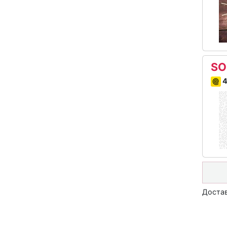
SO
4
Достав