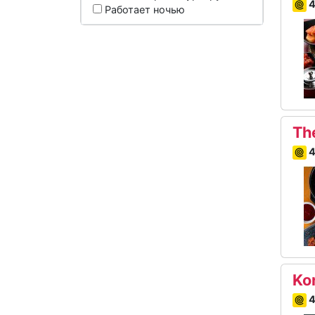
4
Работает ночью
Th
4
Ko
4