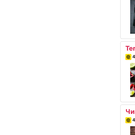
Ter
4
Чи
4