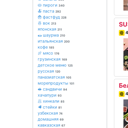
🥧 пироги
340
🍝 паста
292
🍟 фастфуд
228
🍜 вок
SU
213
японская
211
4
🌯 шаурма
210
итальянская
200
кофе
185
🍖 мясо
176
грузинская
169
детское меню
125
русская
120
паназиатская
105
морепродукты
101
Бе
🥪 сэндвичи
94
4
хачапури
93
🥟 хинкали
85
🥩 стейки
81
узбекская
74
домашняя
69
кавказская
67