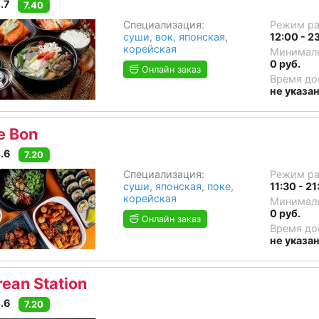
.7
7.40
Специализация:
Режим р
суши
,
вок
,
японская
,
12:00 - 2
корейская
Минималь
0 руб.
Онлайн заказ
Время до
не указа
e Bon
.6
7.20
Специализация:
Режим р
суши
,
японская
,
поке
,
11:30 - 21
корейская
Минималь
0 руб.
Онлайн заказ
Время до
не указа
rean Station
.6
7.20