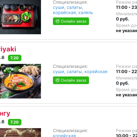
Специализация:
Режим р
суши
,
салаты
,
11:00 - 2
корейская
,
халяль
Минималь
0 руб.
Онлайн заказ
Время до
не указа
iyaki
.6
7.20
Специализация:
Режим р
суши
,
салаты
,
корейская
11:00 - 2
Минималь
Онлайн заказ
0 руб.
Время до
не указа
нгу
.6
7.20
Специализация:
Режим р
корейская
10:00 - 2