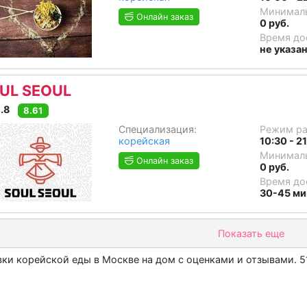
Минималь
Онлайн заказ
0 руб.
Время до
не указа
UL SEOUL
.8
8.61
Специализация:
Режим р
корейская
10:30 - 2
Минималь
Онлайн заказ
0 руб.
Время до
30-45 ми
Показать еще
ки корейской еды в Москве на дом c оценками и отзывами. 5