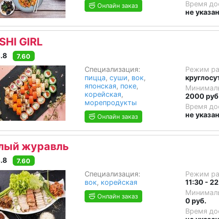
Время до
Онлайн заказ
не указа
SHI GIRL
.8
7.60
Специализация:
Режим р
пицца
,
суши
,
вок
,
круглосу
японская
,
поке
,
Минималь
корейская
,
2000 руб
морепродукты
Время до
не указа
Онлайн заказ
лый журавль
.8
7.60
Специализация:
Режим р
вок
,
корейская
11:30 - 22
Минималь
Онлайн заказ
0 руб.
Время до