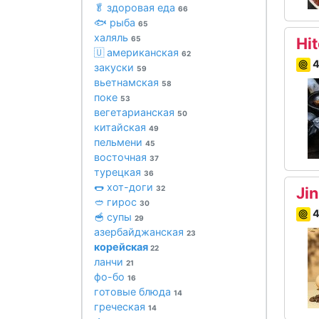
🥬 здоровая еда
66
🐟 рыба
65
халяль
65
Hi
🇺 американская
62
4
закуски
59
вьетнамская
58
поке
53
вегетарианская
50
китайская
49
пельмени
45
восточная
37
турецкая
36
🌭 хот-доги
32
Ji
🥙 гирос
30
4
🥣 супы
29
азербайджанская
23
корейская
22
ланчи
21
фо-бо
16
готовые блюда
14
греческая
14