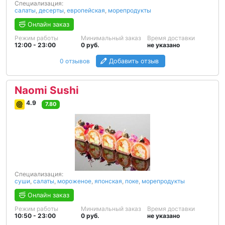
Специализация:
салаты
,
десерты
,
европейская
,
морепродукты
Онлайн заказ
Режим работы
Минимальный заказ
Время доставки
12:00 - 23:00
0 руб.
не указано
0 отзывов
Добавить отзыв
Naomi Sushi
4.9
7.80
Специализация:
суши
,
салаты
,
мороженое
,
японская
,
поке
,
морепродукты
Онлайн заказ
Режим работы
Минимальный заказ
Время доставки
10:50 - 23:00
0 руб.
не указано