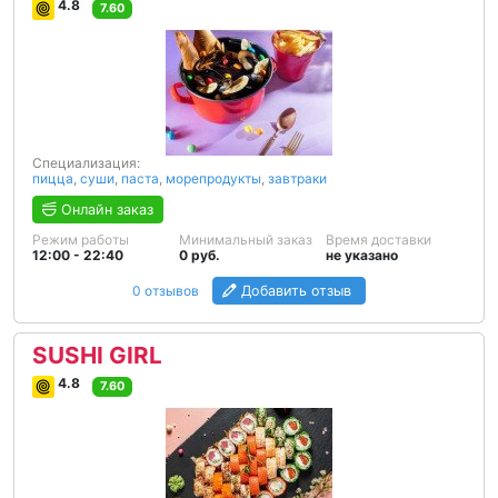
4.8
7.60
Специализация:
пицца
,
суши
,
паста
,
морепродукты
,
завтраки
Онлайн заказ
Режим работы
Минимальный заказ
Время доставки
12:00 - 22:40
0 руб.
не указано
0 отзывов
Добавить отзыв
SUSHI GIRL
4.8
7.60