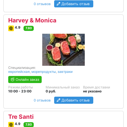
0 отзывов
Добавить отзыв
Harvey & Monica
4.9
7.80
Специализация:
европейская
,
морепродукты
,
завтраки
Онлайн заказ
Режим работы
Минимальный заказ
Время доставки
10:00 - 23:00
0 руб.
не указано
0 отзывов
Добавить отзыв
Tre Santi
4.9
7.80