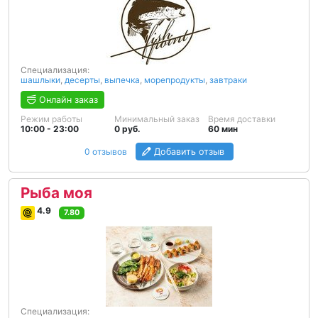
Специализация:
шашлыки
,
десерты
,
выпечка
,
морепродукты
,
завтраки
Онлайн заказ
Режим работы
Минимальный заказ
Время доставки
10:00 - 23:00
0 руб.
60 мин
0 отзывов
Добавить отзыв
Рыба моя
4.9
7.80
Специализация: