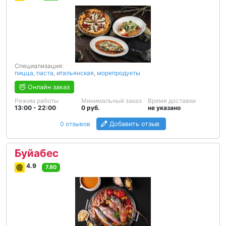
Специализация:
пицца
,
паста
,
итальянская
,
морепродукты
Онлайн заказ
Режим работы
Минимальный заказ
Время доставки
13:00 - 22:00
0 руб.
не указано
0 отзывов
Добавить отзыв
Буйабес
4.9
7.80