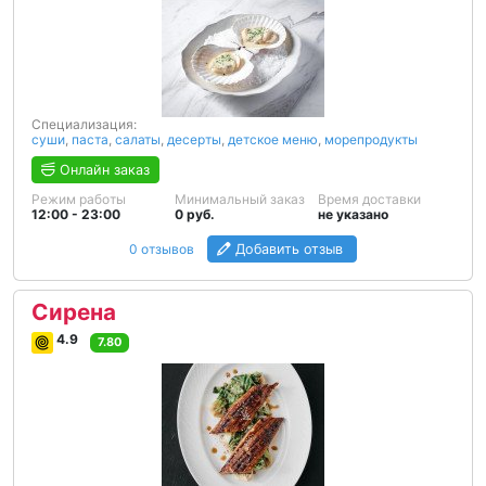
Специализация:
суши
,
паста
,
салаты
,
десерты
,
детское меню
,
морепродукты
Онлайн заказ
Режим работы
Минимальный заказ
Время доставки
12:00 - 23:00
0 руб.
не указано
0 отзывов
Добавить отзыв
Сирена
4.9
7.80