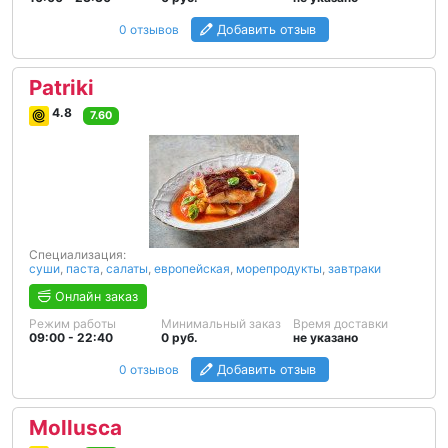
0 отзывов
Добавить отзыв
Patriki
4.8
7.60
Специализация:
суши
,
паста
,
салаты
,
европейская
,
морепродукты
,
завтраки
Онлайн заказ
Режим работы
Минимальный заказ
Время доставки
09:00 - 22:40
0 руб.
не указано
0 отзывов
Добавить отзыв
Mollusca