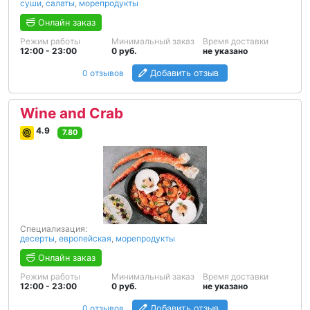
суши
,
салаты
,
морепродукты
Онлайн заказ
Режим работы
Минимальный заказ
Время доставки
12:00 - 23:00
0 руб.
не указано
0 отзывов
Добавить отзыв
Wine and Crab
4.9
7.80
Специализация:
десерты
,
европейская
,
морепродукты
Онлайн заказ
Режим работы
Минимальный заказ
Время доставки
12:00 - 23:00
0 руб.
не указано
0 отзывов
Добавить отзыв