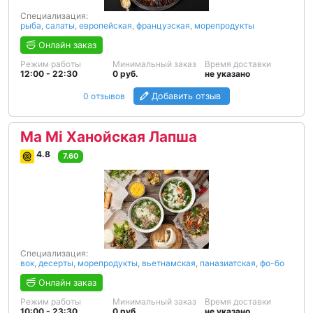
Специализация:
рыба
,
салаты
,
европейская
,
французская
,
морепродукты
Онлайн заказ
Режим работы
Минимальный заказ
Время доставки
12:00 - 22:30
0 руб.
не указано
0 отзывов
Добавить отзыв
Ma Mi Ханойская Лапша
4.8
7.60
Специализация:
вок
,
десерты
,
морепродукты
,
вьетнамская
,
паназиатская
,
фо-бо
Онлайн заказ
Режим работы
Минимальный заказ
Время доставки
10:00 - 23:30
0 руб.
не указано