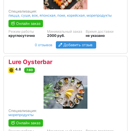
Специализация:
пицца
,
суши
,
вок
,
японская
,
поке
,
корейская
,
морепродукты
Онлайн заказ
Режим работы
Минимальный заказ
Время доставки
круглосуточно
2000 руб.
не указано
0 отзывов
Добавить отзыв
Lure Oysterbar
4.8
7.60
Специализация:
морепродукты
Онлайн заказ
Режим работы
Минимальный заказ
Время доставки