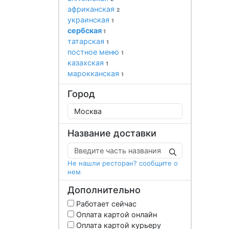
африканская
2
украинская
1
сербская
1
татарская
1
постное меню
1
казахская
1
марокканская
1
Город
Название доставки
Не нашли ресторан? сообщите о
нем
Дополнительно
Работает сейчас
Оплата картой онлайн
Оплата картой курьеру