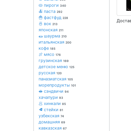
🥧 пироги
340
🍝 паста
292
🍟 фастфуд
228
Достав
🍜 вок
213
японская
211
🌯 шаурма
210
итальянская
200
кофе
185
🍖 мясо
176
грузинская
169
детское меню
125
русская
120
паназиатская
105
морепродукты
101
🥪 сэндвичи
94
хачапури
93
🥟 хинкали
85
🥩 стейки
81
узбекская
74
домашняя
69
кавказская
67