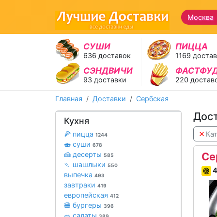
Москва 
СУШИ
ПИЦЦА
636 доставок
1169 доста
СЭНДВИЧИ
ФАСТФУ
93 доставки
220 достав
Главная
Доставки
Сербская
Дост
Кухня
🍕 пицца
Кат
1244
🍣 суши
678
🍰 десерты
Се
585
🍡 шашлыки
550
4
выпечка
493
завтраки
419
европейская
412
🍔 бургеры
396
🥗 салаты
389