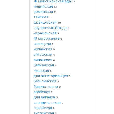
🌵 мексиканская еда
13
индийская
13
армянская
11
тайская
11
французская
10
грузинские блюда
9
израильская
7
🍨 мороженое
6
немецкая
6
испанская
5
уйгурская
4
ливанская
4
балканская
4
чешская
4
для вегетарианцев
3
бельгийская
3
бизнес-ланчи
2
арабская
2
для веганов
2
скандинавская
2
гавайская
2
английская
2