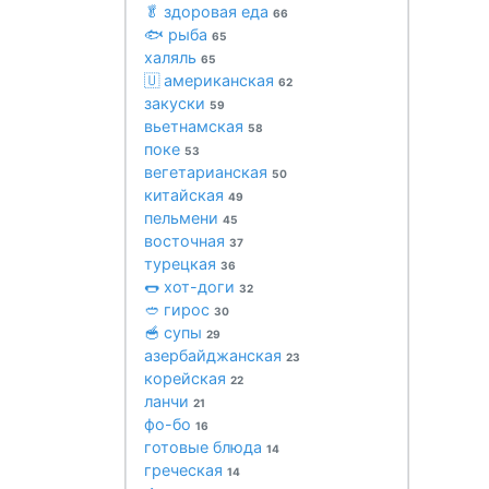
🥬 здоровая еда
66
🐟 рыба
65
халяль
65
🇺 американская
62
закуски
59
вьетнамская
58
поке
53
вегетарианская
50
китайская
49
пельмени
45
восточная
37
турецкая
36
🌭 хот-доги
32
🥙 гирос
30
🥣 супы
29
азербайджанская
23
корейская
22
ланчи
21
фо-бо
16
готовые блюда
14
греческая
14