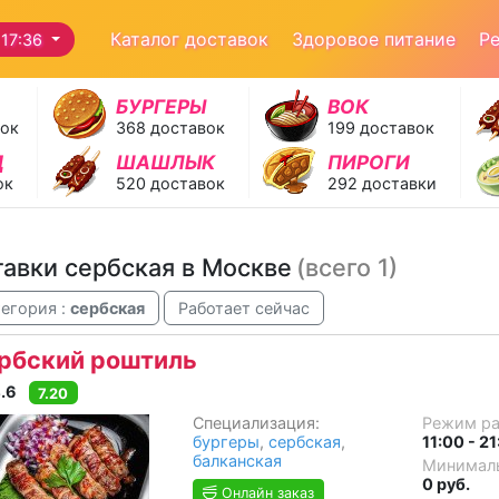
Каталог доставок
Здоровое питание
Р
17:36
БУРГЕРЫ
ВОК
вок
368 доставок
199 доставок
Д
ШАШЛЫК
ПИРОГИ
ок
520 доставок
292 доставки
авки сербская в Москве
(всего 1)
егория :
сербская
Работает сейчас
рбский роштиль
.6
7.20
Специализация:
Режим р
бургеры
,
сербская
,
11:00 - 2
балканская
Минималь
0 руб.
Онлайн заказ