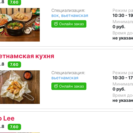
.8
7.60
Специализация:
Режим р
вок
,
вьетнамская
10:30 - 1
Минималь
Онлайн заказ
0 руб.
Время до
не указа
етнамская кухня
.8
7.60
Специализация:
Режим р
вьетнамская
10:30 - 1
Минималь
Онлайн заказ
0 руб.
Время до
не указа
o Lee
.8
7.60