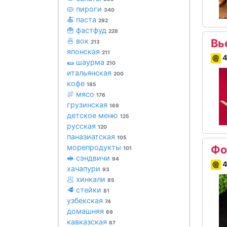
🥧 пироги
340
🍝 паста
292
🍟 фастфуд
228
🍜 вок
Вь
213
японская
211
4
🌯 шаурма
210
итальянская
200
кофе
185
🍖 мясо
176
грузинская
169
детское меню
125
русская
120
паназиатская
105
морепродукты
Фо
101
🥪 сэндвичи
94
4
хачапури
93
🥟 хинкали
85
🥩 стейки
81
узбекская
74
домашняя
69
кавказская
67