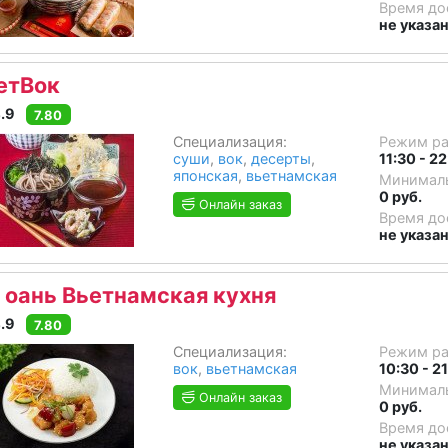
Время до
не указа
етВок
.9
7.80
Специализация:
Режим р
суши
,
вок
,
десерты
,
11:30 - 2
японская
,
вьетнамская
Минималь
0 руб.
Онлайн заказ
Время до
не указа
 оань Вьетнамская кухня
.9
7.80
Специализация:
Режим р
вок
,
вьетнамская
10:30 - 2
Минималь
Онлайн заказ
0 руб.
Время до
не указа