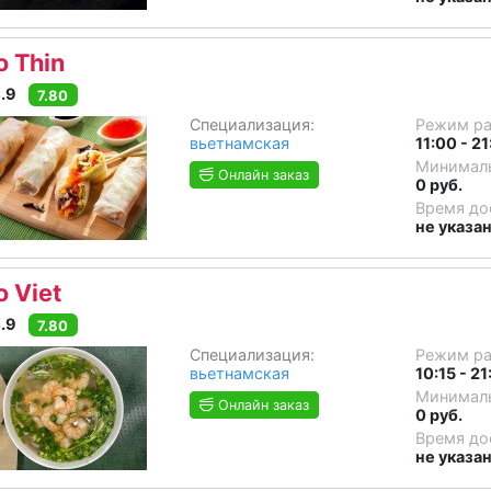
o Thin
.9
7.80
Специализация:
Режим р
вьетнамская
11:00 - 2
Минималь
Онлайн заказ
0 руб.
Время до
не указа
o Viet
.9
7.80
Специализация:
Режим р
вьетнамская
10:15 - 21
Минималь
Онлайн заказ
0 руб.
Время до
не указа