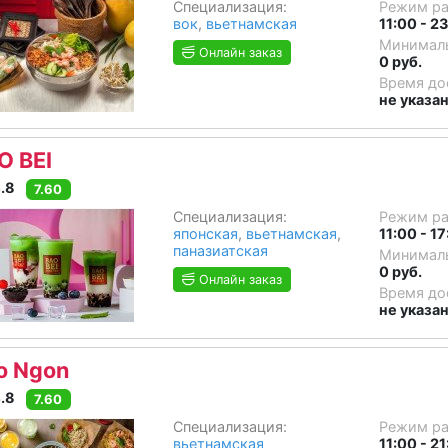
Специализация:
Режим р
вок
,
вьетнамская
11:00 - 2
Минималь
Онлайн заказ
0 руб.
Время до
не указа
O BEI
.8
7.60
Специализация:
Режим р
японская
,
вьетнамская
,
11:00 - 1
паназиатская
Минималь
0 руб.
Онлайн заказ
Время до
не указа
o Ngon
.8
7.60
Специализация:
Режим р
вьетнамская
11:00 - 2