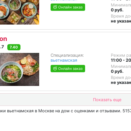
Минималь
Онлайн заказ
0 руб.
Время до
не указа
on
.7
7.40
Специализация:
Режим р
вьетнамская
11:00 - 2
Минималь
Онлайн заказ
0 руб.
Время до
не указа
Показать еще
ки вьетнамская в Москве на дом c оценками и отзывами. 515