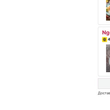
Ng
4
Достав