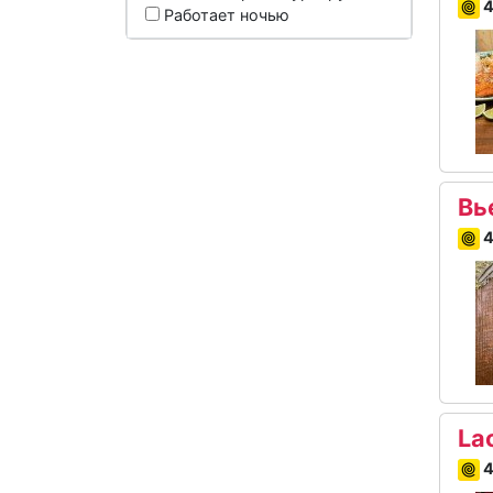
4
Работает ночью
Вь
4
La
4