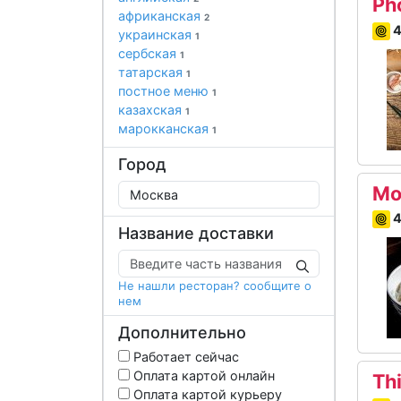
Ph
африканская
2
4
украинская
1
сербская
1
татарская
1
постное меню
1
казахская
1
марокканская
1
Город
Mo
4
Название доставки
Не нашли ресторан? сообщите о
нем
Дополнительно
Работает сейчас
Оплата картой онлайн
Th
Оплата картой курьеру