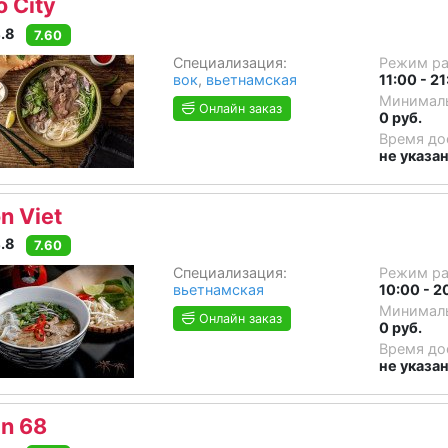
o City
.8
7.60
Специализация:
Режим р
вок
,
вьетнамская
11:00 - 2
Минималь
Онлайн заказ
0 руб.
Время до
не указа
n Viet
.8
7.60
Специализация:
Режим р
вьетнамская
10:00 - 2
Минималь
Онлайн заказ
0 руб.
Время до
не указа
in 68