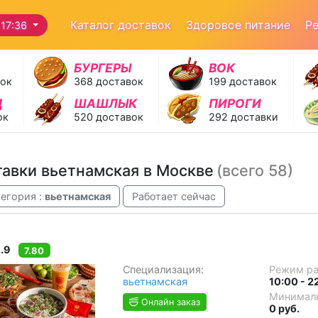
Каталог доставок
Здоровое питание
Р
17:36
БУРГЕРЫ
ВОК
вок
368 доставок
199 доставок
Д
ШАШЛЫК
ПИРОГИ
ок
520 доставок
292 доставки
авки вьетнамская в Москве
(всего 58)
егория :
вьетнамская
Работает сейчас
.9
7.80
Специализация:
Режим р
вьетнамская
10:00 - 2
Минималь
Онлайн заказ
0 руб.