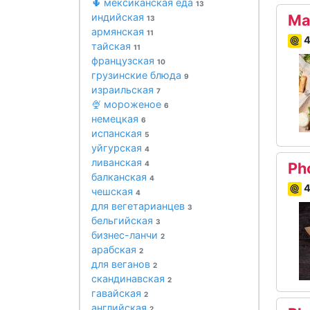
🌵 мексиканская еда
13
индийская
Ma
13
армянская
11
4
тайская
11
французская
10
грузинские блюда
9
израильская
7
🍨 мороженое
6
немецкая
6
испанская
5
уйгурская
4
ливанская
4
Ph
балканская
4
4
чешская
4
для вегетарианцев
3
бельгийская
3
бизнес-ланчи
2
арабская
2
для веганов
2
скандинавская
2
гавайская
2
английская
2