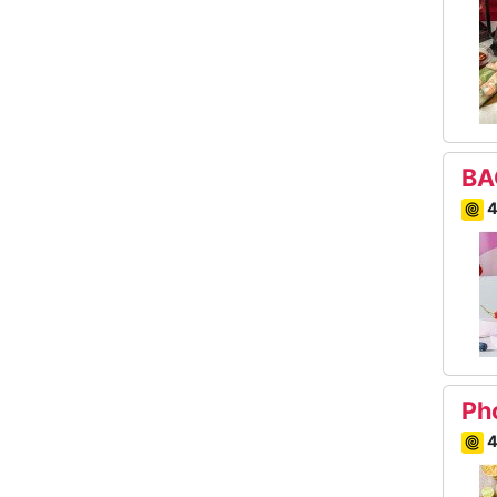
BA
4
Ph
4