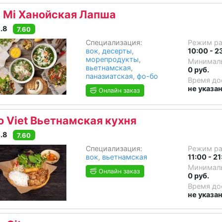
 Mi Ханойская Лапша
.8
7.60
Специализация:
Режим р
вок
,
десерты
,
10:00 - 2
морепродукты
,
Минималь
вьетнамская
,
0 руб.
паназиатская
,
фо-бо
Время до
не указа
Онлайн заказ
o Viet Вьетнамская кухня
.8
7.60
Специализация:
Режим р
вок
,
вьетнамская
11:00 - 2
Минималь
Онлайн заказ
0 руб.
Время до
не указа