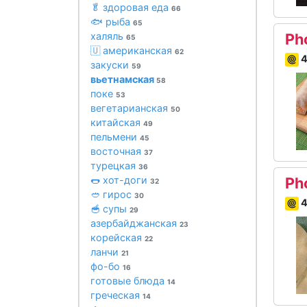
🥬 здоровая еда
66
🐟 рыба
65
халяль
Ph
65
🇺 американская
62
4
закуски
59
вьетнамская
58
поке
53
вегетарианская
50
китайская
49
пельмени
45
восточная
37
турецкая
36
🌭 хот-доги
Ph
32
🥙 гирос
30
4
🥣 супы
29
азербайджанская
23
корейская
22
ланчи
21
фо-бо
16
готовые блюда
14
греческая
14