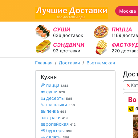
Москва 
СУШИ
ПИЦЦА
636 доставок
1169 доста
СЭНДВИЧИ
ФАСТФУ
93 доставки
220 достав
Главная
Доставки
Вьетнамская
Дост
Кухня
🍕 пицца
Кат
1244
🍣 суши
678
🍰 десерты
Bo
585
🍡 шашлыки
550
4
выпечка
493
завтраки
419
европейская
412
🍔 бургеры
396
🥗 салаты
389