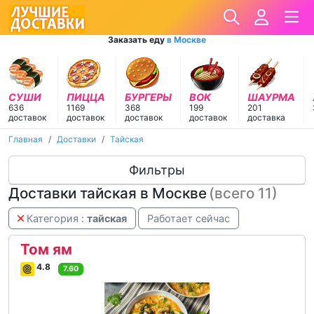
Заказать еду
в Москве
СУШИ
ПИЦЦА
БУРГЕРЫ
ВОК
ШАУРМА
636
1169
368
199
201
доставок
доставок
доставок
доставок
доставка
Главная
Доставки
Тайская
Фильтры
Доставки тайская в Москве
(всего 11)
Категория :
тайская
Работает сейчас
Том ям
4.8
7.60