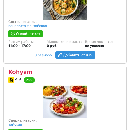
Специализация:
паназиатская
,
тайская
Онлайн заказ
Режим работы
Минимальный заказ
Время доставки
11:00 - 17:00
0 руб.
не указано
0 отзывов
Добавить отзыв
Kohyam
4.8
7.60
Специализация:
тайская