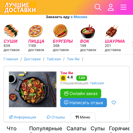
Заказать еду
в Москве
СУШИ
ПИЦЦА
БУРГЕРЫ
ВОК
ШАУРМА
636
1169
368
199
201
доставок
доставок
доставок
доставок
доставка
Главная
Доставки
Тайская
Том Ям
Том Ям
4.6
7.20
Специализация:
тайская
Онлайн заказ
Написать отзыв
Информация
Отзывы
Меню
Что
Популярные
Салаты
Супы
Горячие