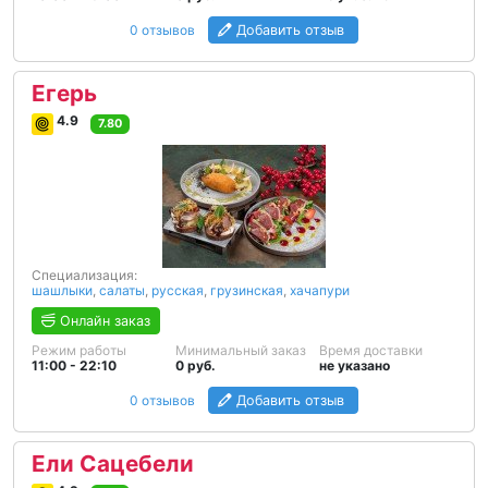
0 отзывов
Добавить отзыв
Егерь
4.9
7.80
Специализация:
шашлыки
,
салаты
,
русская
,
грузинская
,
хачапури
Онлайн заказ
Режим работы
Минимальный заказ
Время доставки
11:00 - 22:10
0 руб.
не указано
0 отзывов
Добавить отзыв
Ели Сацебели