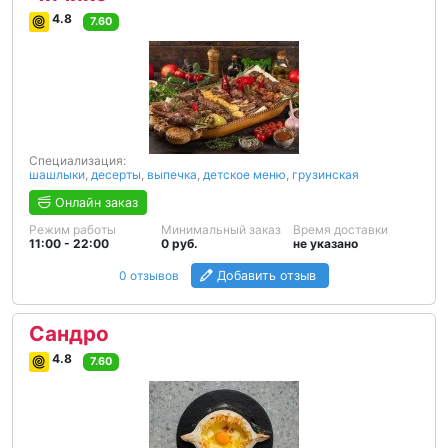
4.8
7.60
Специализация:
шашлыки
,
десерты
,
выпечка
,
детское меню
,
грузинская
Онлайн заказ
Режим работы
Минимальный заказ
Время доставки
11:00 - 22:00
0 руб.
не указано
0 отзывов
Добавить отзыв
Сандро
4.8
7.60