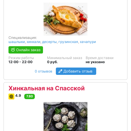
Специализация:
шашлыки
,
хинкали
,
десерты
,
грузинская
,
хачапури
Онлайн заказ
Режим работы
Минимальный заказ
Время доставки
12:00 - 22:00
0 руб.
не указано
0 отзывов
Добавить отзыв
Хинкальная на Спасской
4.9
7.80