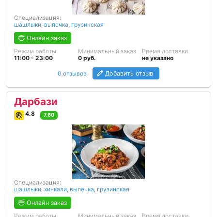
Специализация:
шашлыки
,
выпечка
,
грузинская
Онлайн заказ
Режим работы
Минимальный заказ
Время доставки
11:00 - 23:00
0 руб.
не указано
0 отзывов
Добавить отзыв
Дарбази
4.8
7.60
Специализация:
шашлыки
,
хинкали
,
выпечка
,
грузинская
Онлайн заказ
Режим работы
Минимальный заказ
Время доставки