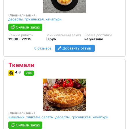
Специализация:
десерты
,
грузинская
,
хачапури
Онлайн заказ
Режим работы
Минимальный заказ
Время доставки
12:00 - 22:15
0 руб.
не указано
0 отзывов
Добавить отзыв
Ткемали
4.8
7.60
Специализация:
шашлыки
,
хинкали
,
салаты
,
десерты
,
грузинская
,
хачапури
Онлайн заказ