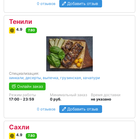
0 отзывов
Добавить отзыв
Тенили
4.9
7.80
Специализация:
хинкали
,
десерты
,
выпечка
,
грузинская
,
хачапури
Онлайн заказ
Режим работы
Минимальный заказ
Время доставки
17:00 - 23:59
0 руб.
не указано
0 отзывов
Добавить отзыв
Сахли
4.9
7.80