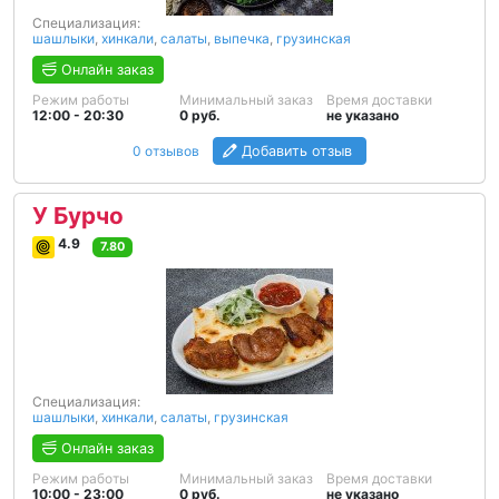
Специализация:
шашлыки
,
хинкали
,
салаты
,
выпечка
,
грузинская
Онлайн заказ
Режим работы
Минимальный заказ
Время доставки
12:00 - 20:30
0 руб.
не указано
0 отзывов
Добавить отзыв
У Бурчо
4.9
7.80
Специализация:
шашлыки
,
хинкали
,
салаты
,
грузинская
Онлайн заказ
Режим работы
Минимальный заказ
Время доставки
10:00 - 23:00
0 руб.
не указано