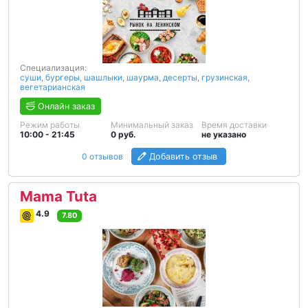
Специализация:
суши
,
бургеры
,
шашлыки
,
шаурма
,
десерты
,
грузинская
,
вегетарианская
Онлайн заказ
Режим работы
Минимальный заказ
Время доставки
10:00 - 21:45
0 руб.
не указано
0 отзывов
Добавить отзыв
Mama Tuta
4.9
7.80