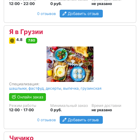
12:00 - 22:00
0 руб.
не указано
0 отзывов
Добавить отзыв
Я в Грузии
4.8
7.60
Специализация:
шашлыки
,
фастфуд
,
десерты
,
выпечка
,
грузинская
Онлайн заказ
Режим работы
Минимальный заказ
Время доставки
12:00 - 17:00
0 руб.
не указано
0 отзывов
Добавить отзыв
Чичико