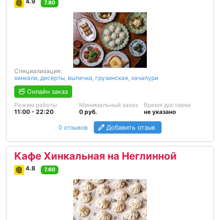
4.9
7.80
Специализация:
хинкали
,
десерты
,
выпечка
,
грузинская
,
хачапури
Онлайн заказ
Режим работы
Минимальный заказ
Время доставки
11:00 - 22:20
0 руб.
не указано
0 отзывов
Добавить отзыв
Кафе Хинкальная на Неглинной
4.8
7.60