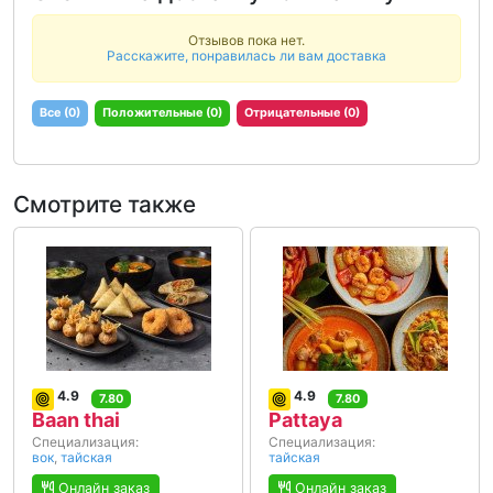
Отзывов пока нет.
Расскажите, понравилась ли вам доставка
Все (0)
Положительные (0)
Отрицательные (0)
Смотрите также
4.9
4.9
7.80
7.80
Baan thai
Pattaya
Специализация:
Специализация:
вок
,
тайская
тайская
Онлайн заказ
Онлайн заказ