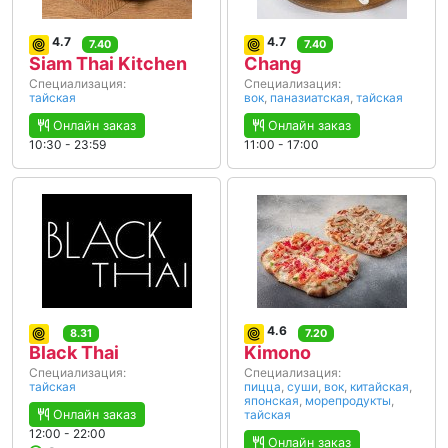
4.7
4.7
7.40
7.40
Siam Thai Kitchen
Chang
Специализация:
Специализация:
тайская
вок
,
паназиатская
,
тайская
Онлайн заказ
Онлайн заказ
10:30 - 23:59
11:00 - 17:00
4.6
8.31
7.20
Black Thai
Kimono
Специализация:
Специализация:
тайская
пицца
,
суши
,
вок
,
китайская
,
японская
,
морепродукты
,
Онлайн заказ
тайская
12:00 - 22:00
Онлайн заказ