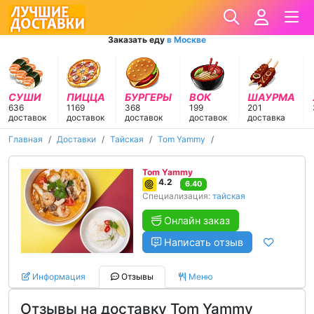
Заказать еду
в Москве
СУШИ
ПИЦЦА
БУРГЕРЫ
ВОК
ШАУРМА
636
1169
368
199
201
доставок
доставок
доставок
доставок
доставка
Главная
Доставки
Тайская
Tom Yammy
Tom Yammy
4.2
6.40
Специализация:
тайская
Онлайн заказ
Написать отзыв
Информация
Отзывы
Меню
Отзывы на доставку Tom Yammy