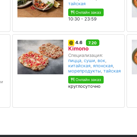
тайская
Онлайн заказ
10:30 - 23:59
4.6
7.20
Kimono
Специализация:
пицца
,
суши
,
вок
,
китайская
,
японская
,
морепродукты
,
тайская
Онлайн заказ
ии
круглосуточно