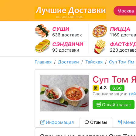
Москва 
СУШИ
ПИЦЦА
636 доставок
1169 доста
СЭНДВИЧИ
ФАСТФУ
93 доставки
220 достав
Главная
Доставки
Тайская
Суп Том Ям
Суп Том 
4.3
6.60
Специализация:
тай
Онлайн заказ
Информация
Отзывы
Меню