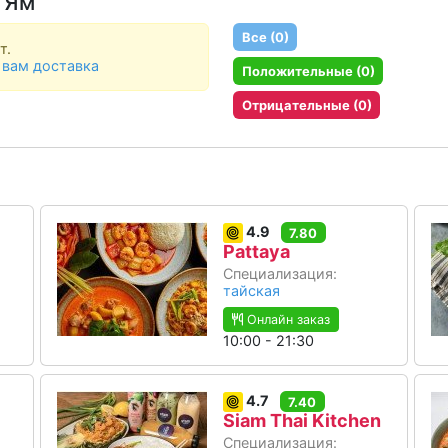
 Ям
Все (0)
т.
 вам доставка
Положительные (0)
Отрицательные (0)
4.9
7.80
Pattaya
Специализация:
тайская
Онлайн заказ
10:00 - 21:30
4.7
7.40
Siam Thai Kitchen
Специализация: