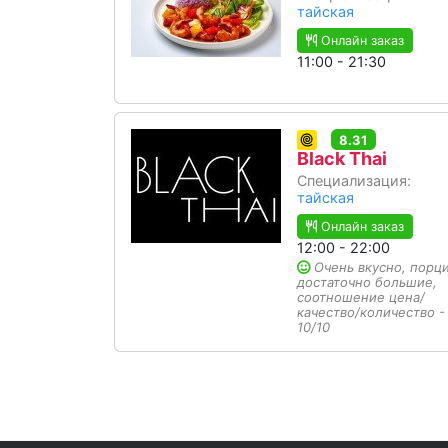
тайская
Онлайн заказ
11:00 - 21:30
8.31
Black Thai
Специализация:
тайская
Онлайн заказ
12:00 - 22:00
Очень вкусно, порц
достаточно большие,
соотношение цена/
качество/количество -
10/10