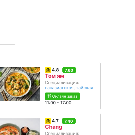
4.8
7.60
Том ям
Специализация:
паназиатская
,
тайская
Онлайн заказ
11:00 - 17:00
4.7
7.40
Chang
Специализация: