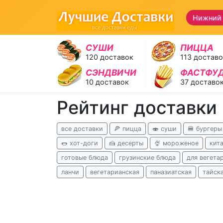
Нижний 
СУШИ
ПИЦЦА
120 доставок
113 достав
СЭНДВИЧИ
ФАСТФУ
10 доставок
37 доставо
Рейтинг доставки
все доставки
🍕 пицца
🍣 суши
🍔 бургеры
🌭 хот-доги
🍰 десерты
🍨 мороженое
кит
готовые блюда
грузинские блюда
для вегета
ланчи
вегетарианская
паназиатская
тайск