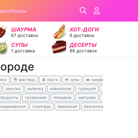
деообзоры
ШАУРМА
ХОТ‑ДОГИ
67 доставок
6 доставок
СУПЫ
ДЕСЕРТЫ
1 доставка
86 доставок
городе
мясо
🍟 фастфуд
🍝 паста
🥣 супы
🥪 сэндвичи
🥟 хинкали
закуски
выпечка
кавказская
турецкая
поке
русская
продукты
грузинская
пельмени
завтраки
азербайджанская
кандинавская
стритфуд
ливанская
балканская