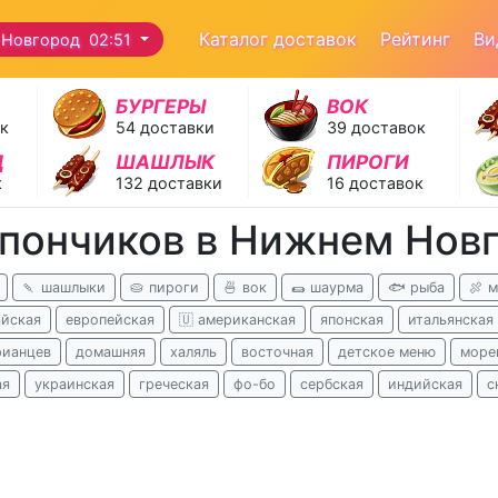
Каталог доставок
Рейтинг
Ви
Новгород 02:51
БУРГЕРЫ
ВОК
ок
54 доставки
39 доставок
Д
ШАШЛЫК
ПИРОГИ
к
132 доставки
16 доставок
 пончиков в Нижнем Нов
🍡 шашлыки
🥧 пироги
🍜 вок
🌯 шаурма
🐟 рыба
🍖 
айская
европейская
🇺 американская
японская
итальянская
рианцев
домашняя
халяль
восточная
детское меню
море
ая
украинская
греческая
фо-бо
сербская
индийская
с