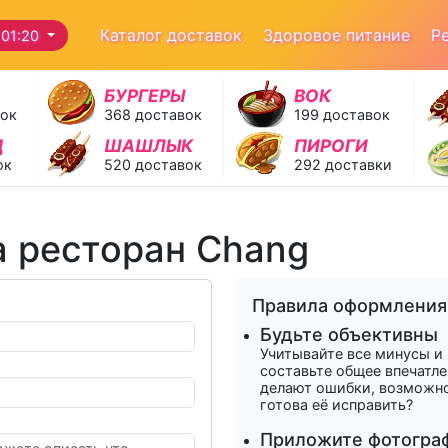
Каталог доставок
Здоровое питание
Р
01:20
БУРГЕРЫ
ВОК
вок
368 доставок
199 доставок
Д
ШАШЛЫК
ПИРОГИ
ок
520 доставок
292 доставки
а ресторан Chang
Правила оформления
Будьте объективны
Учитывайте все минусы и
составьте общее впечатле
делают ошибки, возможно
готова её исправить?
Приложите фотогра