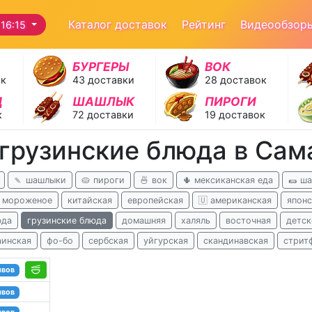
Каталог доставок
Рейтинг
Видеообзор
16:15
БУРГЕРЫ
ВОК
ок
43 доставки
28 доставок
Д
ШАШЛЫК
ПИРОГИ
к
72 доставки
19 доставок
 грузинские блюда в Сам
🍡 шашлыки
🥧 пироги
🍜 вок
🌵 мексиканская еда
🌯 ш
 мороженое
китайская
европейская
🇺 американская
японс
юда
грузинские блюда
домашняя
халяль
восточная
детск
аинская
фо-бо
сербская
уйгурская
скандинавская
стрит
ывов
ывов