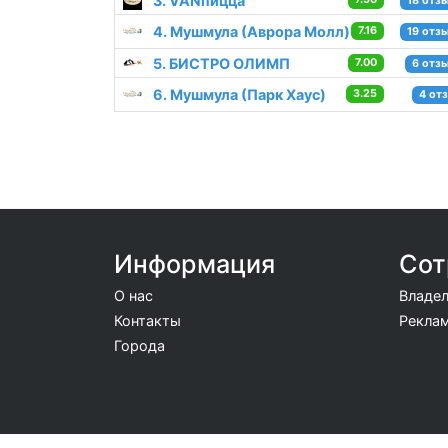
3. VANпицца
18 отз
4. Мушмула (Аврора Молл)
7.16
19 отз
5. БИСТРО ОЛИМП
7.00
6 отз
6. Мушмула (Парк Хаус)
3.25
4 от
Информация
Сот
О нас
Владел
Контакты
Реклам
Города