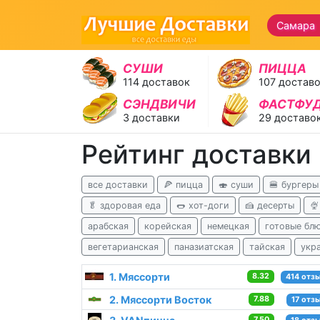
Самара 
СУШИ
ПИЦЦА
114 доставок
107 достав
СЭНДВИЧИ
ФАСТФУ
3 доставки
29 доставо
Рейтинг доставки
все доставки
🍕 пицца
🍣 суши
🍔 бургеры
🥬 здоровая еда
🌭 хот-доги
🍰 десерты

арабская
корейская
немецкая
готовые бл
вегетарианская
паназиатская
тайская
укр
1. Мяссорти
8.32
414 отз
2. Мяссорти Восток
7.88
17 отз
7.50