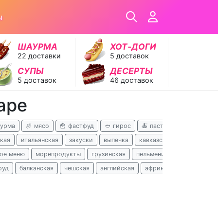
ы
ШАУРМА
ХОТ‑ДОГИ
22 доставки
5 доставок
СУПЫ
ДЕСЕРТЫ
5 доставок
46 доставок
аре
аурма
🍖 мясо
🍟 фастфуд
🥙 гирос
🍝 паста
🥣 супы
🥪
кая
итальянская
закуски
выпечка
кавказская
турецкая
ое меню
морепродукты
грузинская
пельмени
завтраки
х
фуд
балканская
чешская
английская
африканская