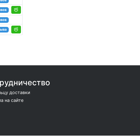
ывов
ывов
ывов
зыва
рудничество
ьцу доставки
а на сайте