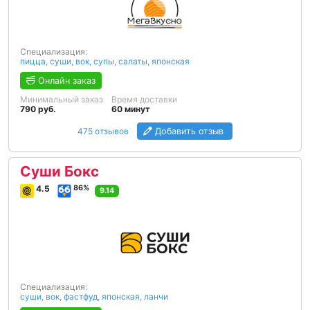
Специализация:
пицца
,
суши
,
вок
,
супы
,
салаты
,
японская
Онлайн заказ
Минимальный заказ
Время доставки
790 руб.
60 минут
475 отзывов
Добавить отзыв
Суши Бокс
4.5
86%
9.14
Специализация:
суши
,
вок
,
фастфуд
,
японская
,
ланчи