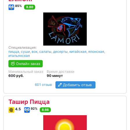
85%
8.80
Специализация:
пицца
,
суши
,
вок
,
салаты
,
десерты
,
китайская
,
японская
,
итальянская
Онлайн заказ
Минимальный заказ
Время доставки
600 руб.
90 минут
601 отзыв
Добавить отзыв
Ташир Пицца
4.5
92%
8.66