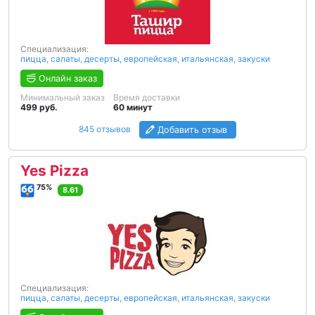
Специализация:
пицца
,
салаты
,
десерты
,
европейская
,
итальянская
,
закуски
Онлайн заказ
Минимальный заказ
Время доставки
499 руб.
60 минут
845 отзывов
Добавить отзыв
Yes Pizza
75%
8.61
Специализация:
пицца
,
салаты
,
десерты
,
европейская
,
итальянская
,
закуски