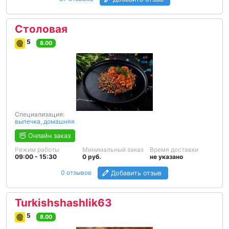
Столовая
5
8.00
Специализация:
выпечка
,
домашняя
Онлайн заказ
Режим работы
Минимальный заказ
Время доставки
09:00 - 15:30
0 руб.
не указано
0 отзывов
Добавить отзыв
Turkishshashlik63
5
8.00