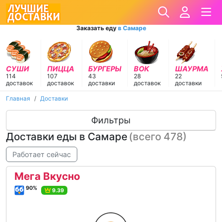
Заказать еду
в Самаре
СУШИ
ПИЦЦА
БУРГЕРЫ
ВОК
ШАУРМА
114
107
43
28
22
доставок
доставок
доставки
доставок
доставки
Главная
Доставки
Фильтры
Доставки еды в Самаре
(всего 478)
Работает сейчас
Мега Вкусно
90%
9.39