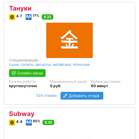
Тануки
4.7
77%
8.32
Специализация:
суши
,
салаты
,
десерты
,
китайская
,
японская
Онлайн заказ
Режим работы
Минимальный заказ
Время доставки
круглосуточно
0 руб.
60 минут
524 отзыва
Добавить отзыв
Subway
4.4
85%
8.35