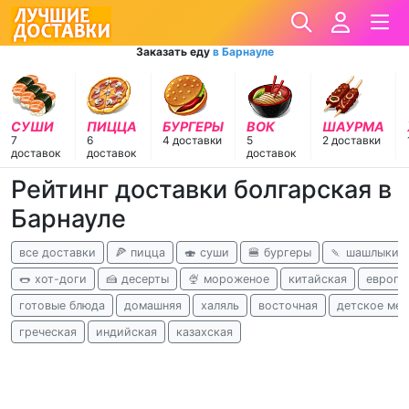
Заказать еду
в Барнауле
СУШИ
ПИЦЦА
БУРГЕРЫ
ВОК
ШАУРМА
7
6
4 доставки
5
2 доставки
доставок
доставок
доставок
Рейтинг доставки болгарская в
Барнауле
все доставки
🍕 пицца
🍣 суши
🍔 бургеры
🍡 шашлыки
🌭 хот-доги
🍰 десерты
🍨 мороженое
китайская
европе
готовые блюда
домашняя
халяль
восточная
детское ме
греческая
индийская
казахская