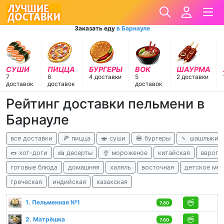
Заказать еду
в Барнауле
СУШИ
ПИЦЦА
БУРГЕРЫ
ВОК
ШАУРМА
7
6
4 доставки
5
2 доставки
доставок
доставок
доставок
Рейтинг доставки пельмени в
Барнауле
все доставки
🍕 пицца
🍣 суши
🍔 бургеры
🍡 шашлыки
🌭 хот-доги
🍰 десерты
🍨 мороженое
китайская
европе
готовые блюда
домашняя
халяль
восточная
детское ме
греческая
индийская
казахская
1. Пельменная №1
7.80
2. Матрёшка
7.60