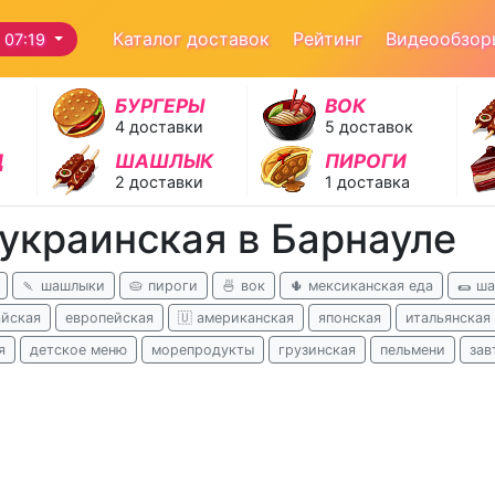
Каталог доставок
Рейтинг
Видеообзор
 07:19
БУРГЕРЫ
ВОК
4 доставки
5 доставок
Д
ШАШЛЫК
ПИРОГИ
2 доставки
1 доставка
 украинская в Барнауле
🍡 шашлыки
🥧 пироги
🍜 вок
🌵 мексиканская еда
🌯 ш
айская
европейская
🇺 американская
японская
итальянская
я
детское меню
морепродукты
грузинская
пельмени
зав