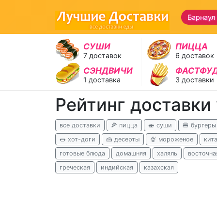
Барнаул
СУШИ
ПИЦЦА
7 доставок
6 доставок
СЭНДВИЧИ
ФАСТФУ
1 доставка
3 доставки
Рейтинг доставки
все доставки
🍕 пицца
🍣 суши
🍔 бургеры
🌭 хот-доги
🍰 десерты
🍨 мороженое
кит
готовые блюда
домашняя
халяль
восточна
греческая
индийская
казахская