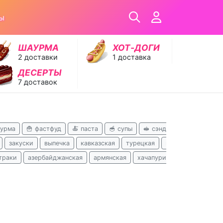
ы
ШАУРМА
ХОТ‑ДОГИ
2 доставки
1 доставка
ДЕСЕРТЫ
7 доставок
аурма
🍟 фастфуд
🍝 паста
🥣 супы
🥪 сэндвичи
🥟 хинкал
закуски
выпечка
кавказская
турецкая
поке
бизнес-ла
траки
азербайджанская
армянская
хачапури
вьетнамская