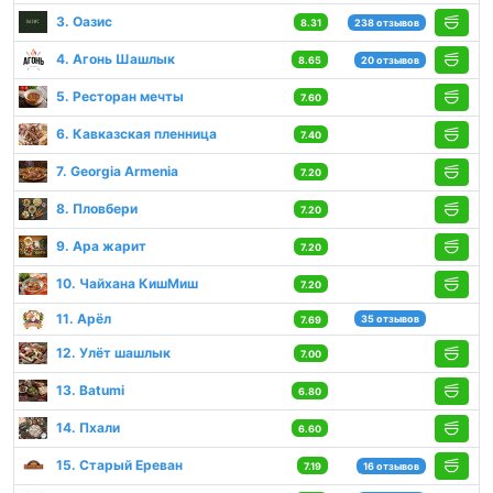
3. Оазис
8.31
238 отзывов
4. Агонь Шашлык
8.65
20 отзывов
5. Ресторан мечты
7.60
6. Кавказская пленница
7.40
7. Georgia Armenia
7.20
8. Пловбери
7.20
9. Ара жарит
7.20
10. Чайхана КишМиш
7.20
11. Арёл
35 отзывов
7.69
12. Улёт шашлык
7.00
13. Batumi
6.80
14. Пхали
6.60
15. Старый Ереван
7.19
16 отзывов