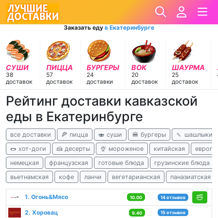
Заказать еду
в Екатеринбурге
СУШИ
ПИЦЦА
БУРГЕРЫ
ВОК
ШАУРМА
38
57
24
20
25
доставок
доставок
доставки
доставок
доставок
Рейтинг доставки кавказской
еды в Екатеринбурге
все доставки
🍕 пицца
🍣 суши
🍔 бургеры
🍡 шашлыки
🌭 хот-доги
🍰 десерты
🍨 мороженое
китайская
европе
немецкая
французская
готовые блюда
грузинские блюда
вьетнамская
кофе
ланчи
вегетарианская
паназиатская
1. Огонь&Мясо
10.00
14 отзывов
2. Хоровац
15 отзывов
9.40