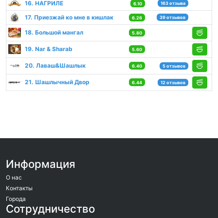
16. НАГРИЛЕ
163 отзыва
6.10
17. Приезжай ко мне в кишлак
39 отзывов
6.26
18. Большой мангал
5.80
19. Nar & Sharab
5.60
20. Лаваш&Шашлык
6.40
5 отзывов
21. Шашлычный Двор
6.44
12 отзывов
Информация
О нас
Контакты
Города
Сотрудничество