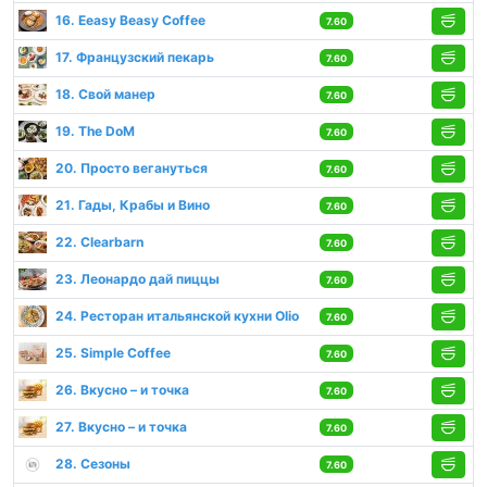
16. Eeasy Beasy Coffee
7.60
17. Французский пекарь
7.60
18. Свой манер
7.60
19. The DoM
7.60
20. Просто вегануться
7.60
21. Гады, Крабы и Вино
7.60
22. Clearbarn
7.60
23. Леонардо дай пиццы
7.60
24. Ресторан итальянской кухни Olio
7.60
25. Simple Coffee
7.60
26. Вкусно – и точка
7.60
27. Вкусно – и точка
7.60
28. Сезоны
7.60