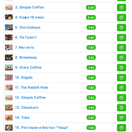
3. Simple Coffee
8.00
4. Кофе 18 плюс
8.00
5. Ovo Izakaya
7.80
6. Ля Галетт
7.80
7. Мы есть
7.80
8. Breadway
7.80
9. Stars Coffee
7.80
10. Engels
7.80
11. The Rabbit Hole
7.80
12. Simple Coffee
7.80
13. Clearbarn
7.80
14. Това
7.80
15. Ресторан и бистро "Чаща"
7.60