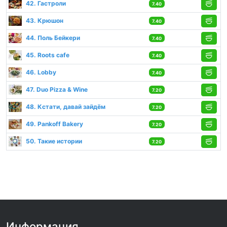
42. Гастроли
7.40
43. Крюшон
7.40
44. Поль Бейкери
7.40
45. Roots cafe
7.40
46. Lobby
7.40
47. Duo Pizza & Wine
7.20
48. Кстати, давай зайдём
7.20
49. Pankoff Bakery
7.20
50. Такие истории
7.20
Информация