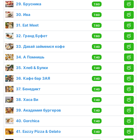
29. Брусника
7.60
30. Ива
7.60
31. Eat Meet
7.60
32. Гранд Буфет
7.60
33. Давай займемся кофе
7.40
34. А Помнишь
7.40
35. Хлеб & Булки
7.40
36. Кафе бар ЗАЯ
7.40
37. Бенедикт
7.40
38. Хаса Ви
7.40
39. Академия бургеров
7.40
40. Gorchica
7.40
41. Eazzy Pizza & Gelato
7.40