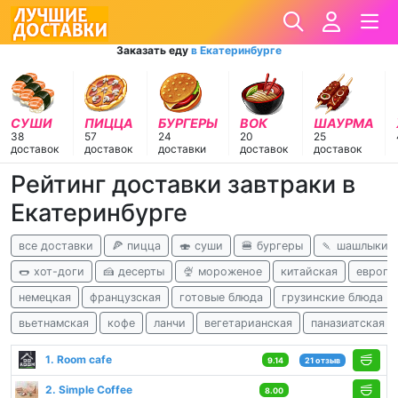
Заказать еду
в Екатеринбурге
СУШИ
ПИЦЦА
БУРГЕРЫ
ВОК
ШАУРМА
38
57
24
20
25
доставок
доставок
доставки
доставок
доставок
Рейтинг доставки завтраки в
Екатеринбурге
все доставки
🍕 пицца
🍣 суши
🍔 бургеры
🍡 шашлыки
🌭 хот-доги
🍰 десерты
🍨 мороженое
китайская
европе
немецкая
французская
готовые блюда
грузинские блюда
вьетнамская
кофе
ланчи
вегетарианская
паназиатская
1. Room cafe
9.14
21 отзыв
2. Simple Coffee
8.00