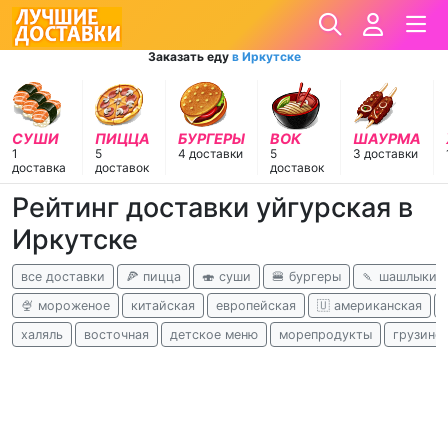
Заказать еду
в Иркутске
СУШИ
ПИЦЦА
БУРГЕРЫ
ВОК
ШАУРМА
1
5
4 доставки
5
3 доставки
доставка
доставок
доставок
Рейтинг доставки уйгурская в
Иркутске
все доставки
🍕 пицца
🍣 суши
🍔 бургеры
🍡 шашлыки
🍨 мороженое
китайская
европейская
🇺 американская
халяль
восточная
детское меню
морепродукты
грузинс