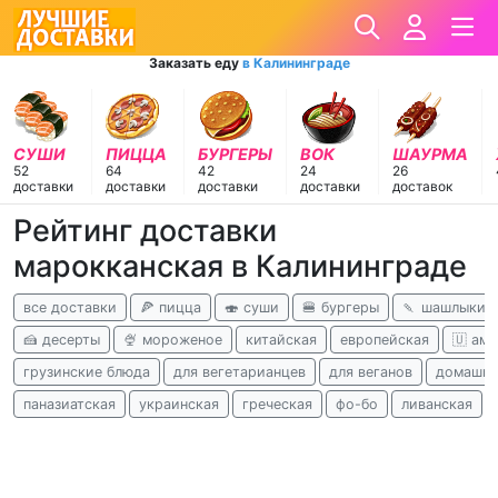
Заказать еду
в Калининграде
СУШИ
ПИЦЦА
БУРГЕРЫ
ВОК
ШАУРМА
52
64
42
24
26
доставки
доставки
доставки
доставки
доставок
Рейтинг доставки
марокканская в Калининграде
все доставки
🍕 пицца
🍣 суши
🍔 бургеры
🍡 шашлыки
🍰 десерты
🍨 мороженое
китайская
европейская
🇺 ам
грузинские блюда
для вегетарианцев
для веганов
домашня
паназиатская
украинская
греческая
фо-бо
ливанская