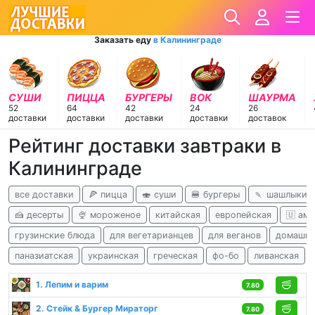
Заказать еду
в Калининграде
СУШИ
ПИЦЦА
БУРГЕРЫ
ВОК
ШАУРМА
52
64
42
24
26
доставки
доставки
доставки
доставки
доставок
Рейтинг доставки завтраки в
Калининграде
все доставки
🍕 пицца
🍣 суши
🍔 бургеры
🍡 шашлыки
🍰 десерты
🍨 мороженое
китайская
европейская
🇺 ам
грузинские блюда
для вегетарианцев
для веганов
домашня
паназиатская
украинская
греческая
фо-бо
ливанская
1. Лепим и варим
7.80
2. Стейк & Бургер Мираторг
7.80