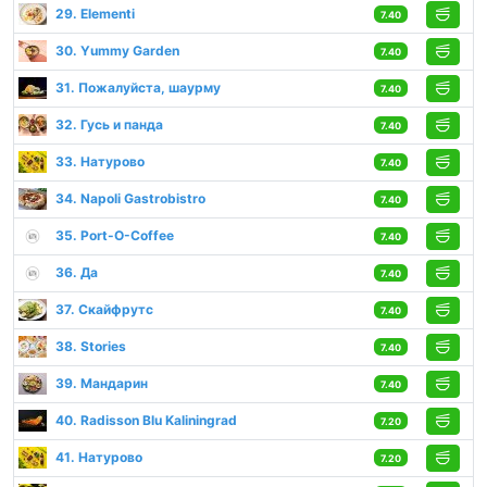
29. Elementi
7.40
30. Yummy Garden
7.40
31. Пожалуйста, шаурму
7.40
32. Гусь и панда
7.40
33. Натурово
7.40
34. Napoli Gastrobistro
7.40
35. Port-O-Coffee
7.40
36. Да
7.40
37. Скайфрутс
7.40
38. Stories
7.40
39. Мандарин
7.40
40. Radisson Blu Kaliningrad
7.20
41. Натурово
7.20