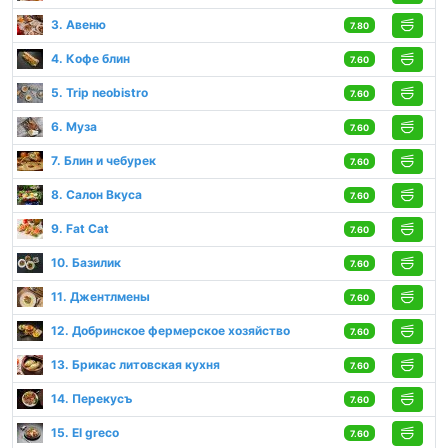
3. Авеню
7.80
4. Кофе блин
7.60
5. Trip neobistro
7.60
6. Муза
7.60
7. Блин и чебурек
7.60
8. Салон Вкуса
7.60
9. Fat Cat
7.60
10. Базилик
7.60
11. Джентлмены
7.60
12. Добринское фермерское хозяйство
7.60
13. Брикас литовская кухня
7.60
14. Перекусъ
7.60
15. El greco
7.60