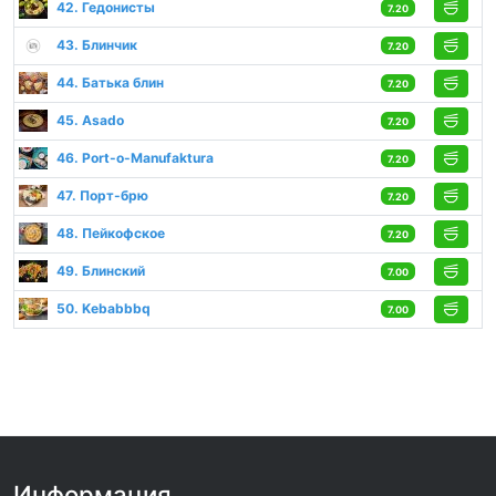
42. Гедонисты
7.20
43. Блинчик
7.20
44. Батька блин
7.20
45. Asado
7.20
46. Port-o-Manufaktura
7.20
47. Порт-брю
7.20
48. Пейкофское
7.20
49. Блинский
7.00
50. Kebabbbq
7.00
Информация