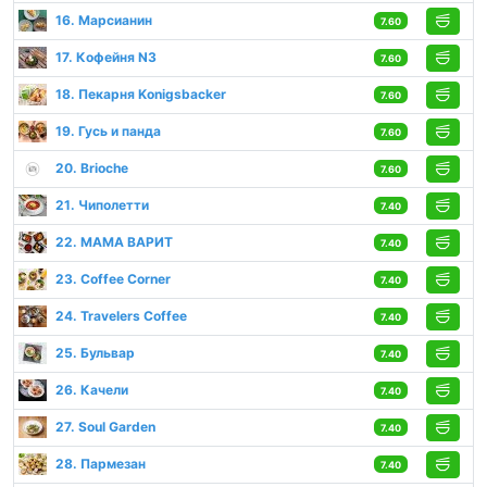
16. Марсианин
7.60
17. Кофейня N3
7.60
18. Пекарня Konigsbacker
7.60
19. Гусь и панда
7.60
20. Brioche
7.60
21. Чиполетти
7.40
22. МАМА ВАРИТ
7.40
23. Coffee Corner
7.40
24. Travelers Coffee
7.40
25. Бульвар
7.40
26. Качели
7.40
27. Soul Garden
7.40
28. Пармезан
7.40