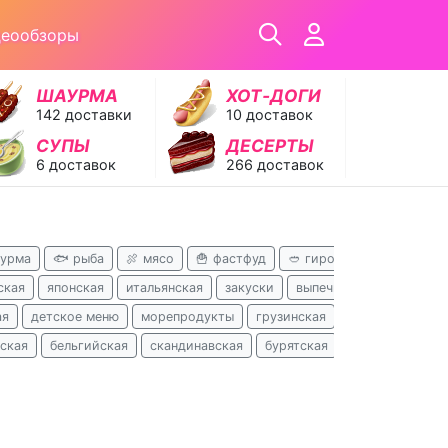
деообзоры
ШАУРМА
ХОТ‑ДОГИ
142 доставки
10 доставок
СУПЫ
ДЕСЕРТЫ
6 доставок
266 доставок
аурма
🐟 рыба
🍖 мясо
🍟 фастфуд
🥙 гирос
🍝 паста

ская
японская
итальянская
закуски
выпечка
кавказская
ая
детское меню
морепродукты
грузинская
пельмени
за
ская
бельгийская
скандинавская
бурятская
болгарская