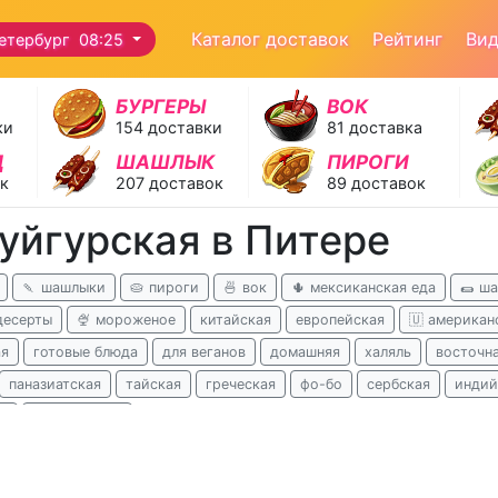
Каталог доставок
Рейтинг
Ви
етербург 08:25
БУРГЕРЫ
ВОК
ки
154 доставки
81 доставка
Д
ШАШЛЫК
ПИРОГИ
ок
207 доставок
89 доставок
уйгурская в Питере
🍡 шашлыки
🥧 пироги
🍜 вок
🌵 мексиканская еда
🌯 ш
десерты
🍨 мороженое
китайская
европейская
🇺 американ
ая
готовые блюда
для веганов
домашняя
халяль
восточн
паназиатская
тайская
греческая
фо-бо
сербская
индий
я
африканская