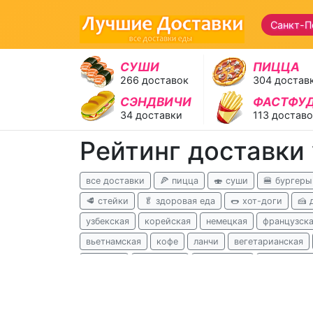
Санкт-П
СУШИ
ПИЦЦА
266 доставок
304 достав
СЭНДВИЧИ
ФАСТФУ
34 доставки
113 достав
Рейтинг доставки 
все доставки
🍕 пицца
🍣 суши
🍔 бургеры
🥩 стейки
🥬 здоровая еда
🌭 хот-доги
🍰 
узбекская
корейская
немецкая
французск
вьетнамская
кофе
ланчи
вегетарианская
чешская
испанская
перуанская
израильска