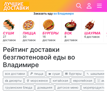
Заказать еду
во Владимире
СУШИ
ПИЦЦА
БУРГЕРЫ
ВОК
ШАУРМА
27
30
16
8
6 доставок
доставок
доставок
доставок
доставок
Рейтинг доставки
безглютеновой еды во
Владимире
все доставки
🍕 пицца
🍣 суши
🍔 бургеры
🍡 шашлыки
🍰 десерты
🍨 мороженое
китайская
европейская
🇺 ам
грузинские блюда
домашняя
детское меню
морепродукты