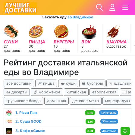
Заказать еду
во Владимире
СУШИ
ПИЦЦА
БУРГЕРЫ
ВОК
ШАУРМА
27
30
16
8
6 доставок
доставок
доставок
доставок
доставок
Рейтинг доставки итальянской
еды во Владимире
все доставки
🍕 пицца
🍣 суши
🍔 бургеры
🍡 шашлыки
🍰 десерты
🍨 мороженое
китайская
европейская
🇺 ам
грузинские блюда
домашняя
детское меню
морепродукты
1. Pizza Пан
134 отзыва
8.86
2. Суши GOOD
33 отзыва
8.91
3. Кафе «Сима»
8.74
43 отзыва