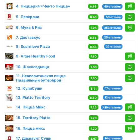
4. Пиццерия «Ченто Пицца»
8.65
40 отзывов
5. Пеперони
8.43
53 отзыва
6. Мука & Рис
7.94
353 отзыва
7. Доставкус
25 отзывов
8.56
8. Sushi love Pizza
23 отзыва
8.43
9. Vitae Healthy Food
7.60
10. Шоколадница
7.60
11. Неаполитанская пицца
7.60
Правильный бутерброд
12. КупиСуши
17 отзывов
8.41
13. Piatto Territory
12 отзывов
8.50
14. Пицца Микс
7.25
410 отзывов
15. Territory Piatto
7.20
16. Пицца микс
7.20
17. Дискаунт Суши
14 отзывов
8.07