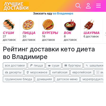
Заказать еду
во Владимире
СУШИ
ПИЦЦА
БУРГЕРЫ
ВОК
ШАУРМА
27
30
16
8
6 доставок
доставок
доставок
доставок
доставок
Рейтинг доставки кето диета
во Владимире
все доставки
🍕 пицца
🍣 суши
🍔 бургеры
🍡 шашлыки
🍰 десерты
🍨 мороженое
китайская
европейская
🇺 ам
грузинские блюда
домашняя
детское меню
морепродукты