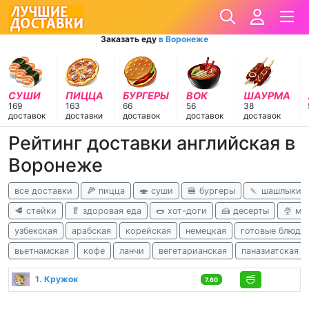
Заказать еду
в Воронеже
СУШИ
ПИЦЦА
БУРГЕРЫ
ВОК
ШАУРМА
169
163
66
56
38
доставок
доставки
доставок
доставок
доставок
Рейтинг доставки английская в
Воронеже
все доставки
🍕 пицца
🍣 суши
🍔 бургеры
🍡 шашлыки
🥩 стейки
🥬 здоровая еда
🌭 хот-доги
🍰 десерты
🍨 м
узбекская
арабская
корейская
немецкая
готовые блюда
вьетнамская
кофе
ланчи
вегетарианская
паназиатская
1. Кружок
7.60