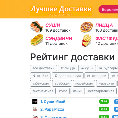
Вороне
СУШИ
ПИЦЦА
169 доставок
163 достав
СЭНДВИЧИ
ФАСТФУ
11 доставок
42 доставк
Рейтинг доставки
все доставки
🍕 пицца
🍣 суши
🍔 бургеры
🥩 стейки
🥬 здоровая еда
🌭 хот-доги
🍰 
узбекская
арабская
корейская
немецкая
вьетнамская
кофе
ланчи
вегетарианская
1. Суши-Ясай
9.47
1
2. Papa Pizza
9.44
1
3. Суши в дом
8.45
16