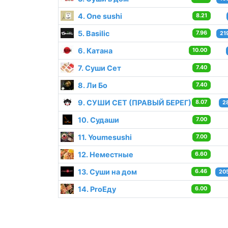
4. One sushi
8.21
5. Basilic
7.96
21
6. Катана
10.00
7. Суши Сет
7.40
8. Ли Бо
7.40
9. СУШИ СЕТ (ПРАВЫЙ БЕРЕГ)
8.07
2
10. Судаши
7.00
11. Youmesushi
7.00
12. Неместные
6.60
13. Суши на дом
6.46
20
14. ProЕду
6.00