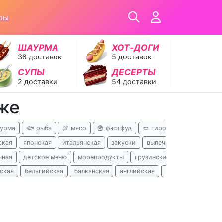
ры
ШАУРМА
ХОТ‑ДОГИ
38 доставок
5 доставок
СУПЫ
ДЕСЕРТЫ
2 доставки
54 доставки
же
аурма
🐟 рыба
🍖 мясо
🍟 фастфуд
🥙 гирос
🍝 паста

ская
японская
итальянская
закуски
выпечка
кавказская
чная
детское меню
морепродукты
грузинская
пельмени
ская
бельгийская
балканская
английская
перуанская