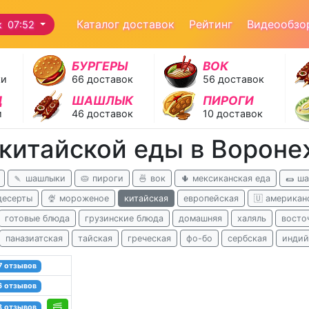
Каталог доставок
Рейтинг
Видеообзо
ж 07:52
БУРГЕРЫ
ВОК
ки
66 доставок
56 доставок
Д
ШАШЛЫК
ПИРОГИ
и
46 доставок
10 доставок
 китайской еды в Вороне
🍡 шашлыки
🥧 пироги
🍜 вок
🌵 мексиканская еда
🌯 ш
десерты
🍨 мороженое
китайская
европейская
🇺 американ
готовые блюда
грузинские блюда
домашняя
халяль
восто
паназиатская
тайская
греческая
фо-бо
сербская
индий
7 отзывов
6 отзывов
8 отзывов