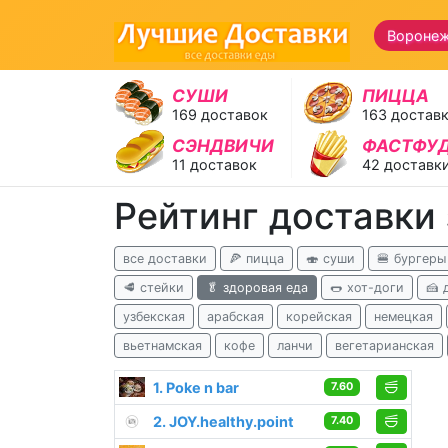
Вороне
СУШИ
ПИЦЦА
169 доставок
163 достав
СЭНДВИЧИ
ФАСТФУ
11 доставок
42 доставк
Рейтинг доставки
все доставки
🍕 пицца
🍣 суши
🍔 бургеры
🥩 стейки
🥬 здоровая еда
🌭 хот-доги
🍰 
узбекская
арабская
корейская
немецкая
вьетнамская
кофе
ланчи
вегетарианская
1. Poke n bar
7.60
2. JOY.healthy.point
7.40