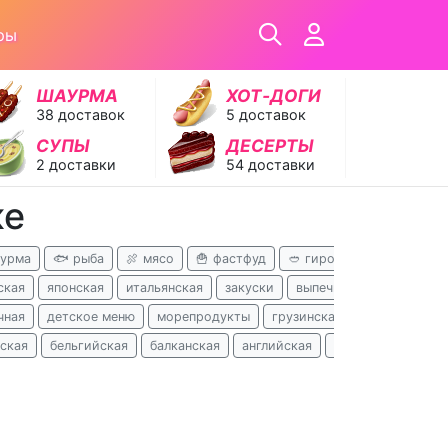
ры
ШАУРМА
ХОТ‑ДОГИ
38 доставок
5 доставок
СУПЫ
ДЕСЕРТЫ
2 доставки
54 доставки
же
аурма
🐟 рыба
🍖 мясо
🍟 фастфуд
🥙 гирос
🍝 паста

ская
японская
итальянская
закуски
выпечка
кавказская
чная
детское меню
морепродукты
грузинская
пельмени
ская
бельгийская
балканская
английская
перуанская