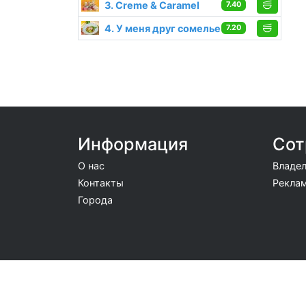
3. Creme & Caramel
7.40
4. У меня друг сомелье
7.20
Информация
Сот
О нас
Владел
Контакты
Реклам
Города