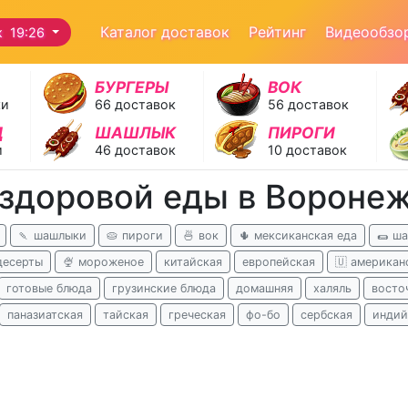
Каталог доставок
Рейтинг
Видеообзо
ж 19:26
БУРГЕРЫ
ВОК
ки
66 доставок
56 доставок
Д
ШАШЛЫК
ПИРОГИ
и
46 доставок
10 доставок
 здоровой еды в Вороне
🍡 шашлыки
🥧 пироги
🍜 вок
🌵 мексиканская еда
🌯 ш
десерты
🍨 мороженое
китайская
европейская
🇺 американ
готовые блюда
грузинские блюда
домашняя
халяль
восто
паназиатская
тайская
греческая
фо-бо
сербская
индий