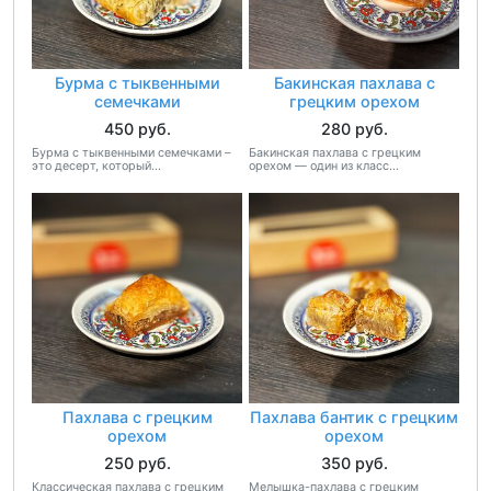
Бурма с тыквенными
Бакинская пахлава с
семечками
грецким орехом
450 руб.
280 руб.
Бурма с тыквенными семечками –
Бакинская пахлава с грецким
это десерт, который...
орехом — один из класс...
Пахлава с грецким
Пахлава бантик с грецким
орехом
орехом
250 руб.
350 руб.
Классическая пахлава с грецким
Мелышка-пахлава с грецким