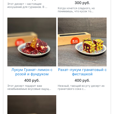
300 руб.
Этот десерт – настоящее
искушение для гурманов. В ...
Когда хочется сладкого, но
понимаешь, что кусок то...
Лукум Гранат-лимон с
Рахат-лукум гранатовый с
розой и фундуком
фисташкой
400 руб.
400 руб.
Этот десерт подарит вам
Нежный, тающий во рту десерт из
незабываемые вкусовые ощущ...
гранатового сока с...