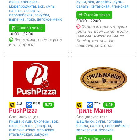
суши
,
японская
,
суши
,
вок
,
десерты
,
супы
,
морепродукты
,
вок
,
супы
,
салаты
,
китайская
,
японская
салаты
,
десерты
,
европейская
,
закуски
,
Онлайн заказ
выпечка
,
поке
,
детское меню
09:00 - 22:00
Отвратительные суши
Онлайн заказ
,есть не возможно, кости
10:00 - 22:00
мелкие ,нитки какие то .
Все отлично все вкусно
Бесформенные Не
и не дорого!
советую ресторан
4.8
89%
77%
8.73
8.49
PushPizza
Гриль Мания
Специализация:
Специализация:
пицца
,
суши
,
бургеры
,
вок
,
шашлыки
,
супы
,
готовые
супы
,
салаты
,
десерты
,
блюда
,
салаты
,
европейская
,
американская
,
японская
,
кавказская
,
русская
итальянская
,
закуски
Онлайн заказ