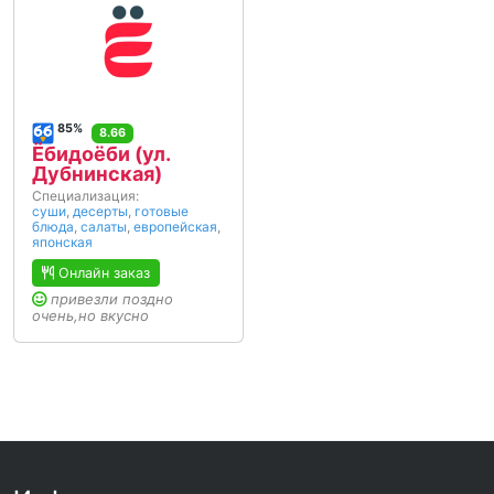
85%
8.66
Ёбидоёби (ул.
Дубнинская)
Специализация:
суши
,
десерты
,
готовые
блюда
,
салаты
,
европейская
,
японская
Онлайн заказ
привезли поздно
очень,но вкусно