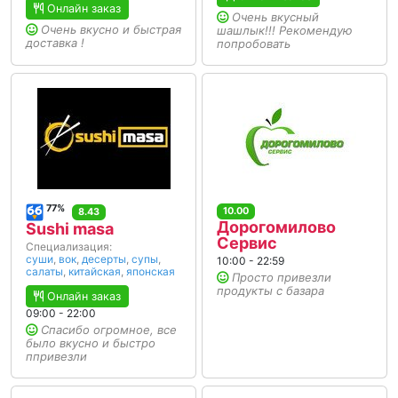
Онлайн заказ
Очень вкусный
Очень вкусно и быстрая
шашлык!!! Рекомендую
доставка !
попробовать
77%
10.00
8.43
Дорогомилово
Sushi masa
Сервис
Специализация:
суши
,
вок
,
десерты
,
супы
,
10:00 - 22:59
салаты
,
китайская
,
японская
Просто привезли
продукты с базара
Онлайн заказ
09:00 - 22:00
Спасибо огромное, все
было вкусно и быстро
ппривезли