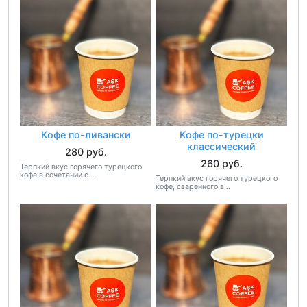
Кофе по-ливански
Кофе по-турецки
классический
280 руб.
260 руб.
Терпкий вкус горячего турецкого
кофе в сочетании с...
Терпкий вкус горячего турецкого
кофе, сваренного в...