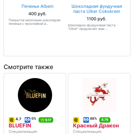
Печенье Albeni
Шоколадная фундучная
паста Ulker Cokokrem
400 руб.
1100 руб.
Покрытое молочным шоколадом
печенье с прослойкой и...
Шоколадно-фундуковая паста
"Ulker" предлагает вам ...
Смотрите также
4.7
0%
88%
8.79
9.17
BLUEFIN
Красный Дракон
Специализация:
Специализация: