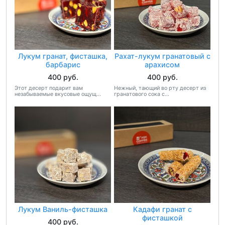
Лукум гранат, фисташка,
Рахат-лукум гранатовый с
барбарис
арахисом
400 руб.
400 руб.
Этот десерт подарит вам
Нежный, тающий во рту десерт из
незабываемые вкусовые ощущ...
гранатового сока с...
Лукум Ваниль-фисташка
Кадафи гранат с
фисташкой
400 руб.