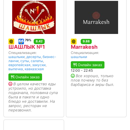
79%
8.42
9.88
ШАШЛЫК №1
Marrakesh
Специализация:
Специализация:
шашлыки
,
десерты
,
бизнес-
шашлыки
ланчи
,
супы
,
салаты
,
европейская
,
закуски
,
Онлайн заказ
выпечка
,
кавказская
12:00 - 22:45
Все хорошо, только
Онлайн заказ
плов почему то без
В целом качество еды
барбариса и зиры был.
устроило, но доставка
подкачала, половина супа
была в пакете и одно
блюдо не доставили. На
запрос, ресторан не
перезвонил.