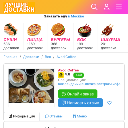
Заказать еду
в Москве
СУШИ
ПИЦЦА
БУРГЕРЫ
ВОК
ШАУРМА
636
1169
368
199
201
доставок
доставок
доставок
доставок
доставка
Главная
Доставки
Вок
Avcd Coffee
Avcd Coffee
4.8
7.60
Специализация:
вок
,
сэндвичи
,
выпечка
,
завтраки
,
кофе
Онлайн заказ
Написать отзыв
Информация
Отзывы
Меню