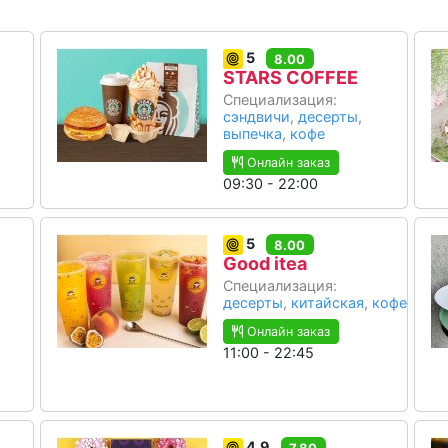
5
8.00
STARS COFFEE
Специализация:
сэндвичи
,
десерты
,
выпечка
,
кофе
Онлайн заказ
09:30 - 22:00
5
8.00
Good itea
Специализация:
десерты
,
китайская
,
кофе
Онлайн заказ
11:00 - 22:45
4.9
7.80