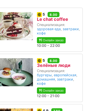
5
8.00
Le chat coffee
Специализация:
здоровая еда
,
завтраки
,
кофе
Онлайн заказ
10:00 - 22:00
5
8.00
Зелёные люди
Специализация:
бургеры
,
европейская
,
домашняя
,
завтраки
,
кофе
Онлайн заказ
12:00 - 21:00
4.9
7.80