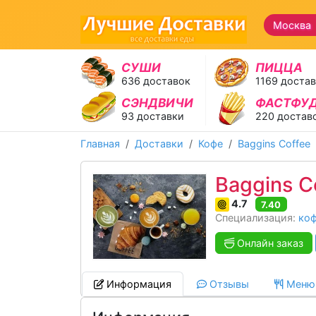
Москва 
СУШИ
ПИЦЦА
636 доставок
1169 доста
СЭНДВИЧИ
ФАСТФУ
93 доставки
220 достав
Главная
Доставки
Кофе
Baggins Coffee
Baggins C
4.7
7.40
Специализация:
ко
Онлайн заказ
Информация
Отзывы
Меню