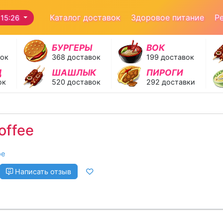
Каталог доставок
Здоровое питание
Р
15:26
БУРГЕРЫ
ВОК
вок
368 доставок
199 доставок
Д
ШАШЛЫК
ПИРОГИ
ок
520 доставок
292 доставки
offee
фе
Написать отзыв