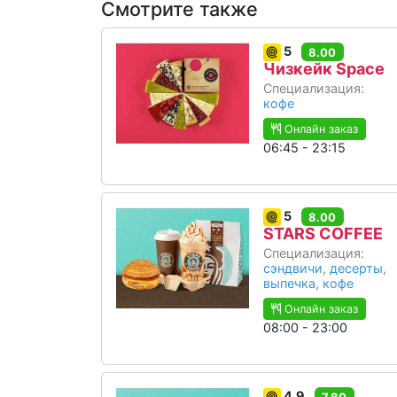
Смотрите также
5
8.00
Чизкейк Space
Специализация:
кофе
Онлайн заказ
06:45 - 23:15
5
8.00
STARS COFFEE
Специализация:
сэндвичи
,
десерты
,
выпечка
,
кофе
Онлайн заказ
08:00 - 23:00
4.9
7.80