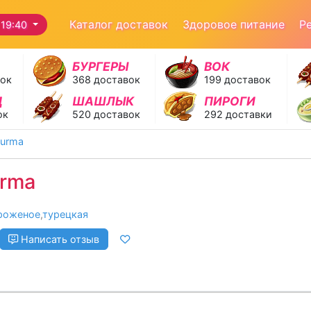
Каталог доставок
Здоровое питание
Р
19:40
БУРГЕРЫ
ВОК
вок
368 доставок
199 доставок
Д
ШАШЛЫК
ПИРОГИ
ок
520 доставок
292 доставки
urma
rma
роженое
,
турецкая
Написать отзыв