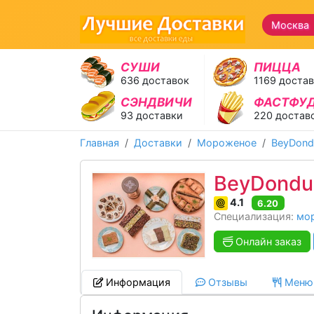
Москва 
СУШИ
ПИЦЦА
636 доставок
1169 доста
СЭНДВИЧИ
ФАСТФУ
93 доставки
220 достав
Главная
Доставки
Мороженое
BeyDond
BeyDondu
4.1
6.20
Специализация:
мо
Онлайн заказ
Информация
Отзывы
Меню