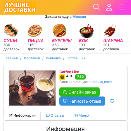
Заказать еду
в Москве
СУШИ
ПИЦЦА
БУРГЕРЫ
ВОК
ШАУРМА
636
1169
368
199
201
доставок
доставок
доставок
доставок
доставка
Главная
Доставки
Выпечка
Coffee Like
Coffee Like
4.9
7.80
Специализация:
выпечка
,
кофе
Онлайн заказ
Написать отзыв
Информация
Отзывы
Меню
Информация