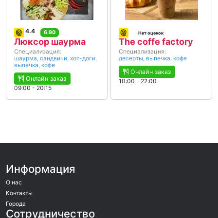
4.4
6.80
Нет оценок
Люксор шаурма
The coffe factory
Специализация:
Специализация:
шаурма
,
сэндвичи
,
хот-доги
,
десерты
,
выпечка
,
кофе
выпечка
,
кофе
Онлайн заказ
Онлайн заказ
10:00 - 22:00
09:00 - 20:15
Информация
О нас
Контакты
Города
Сотрудничество