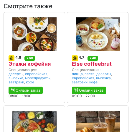
Смотрите также
4.8
4.7
7.60
7.40
Этажи кофейня
Else coffeebrut
Специализация:
Специализация:
десерты
,
европейская
,
пицца
,
паста
,
десерты
,
выпечка
,
морепродукты
,
европейская
,
выпечка
,
завтраки
,
кофе
завтраки
,
кофе
Онлайн заказ
Онлайн заказ
08:00 - 19:00
09:00 - 22:00