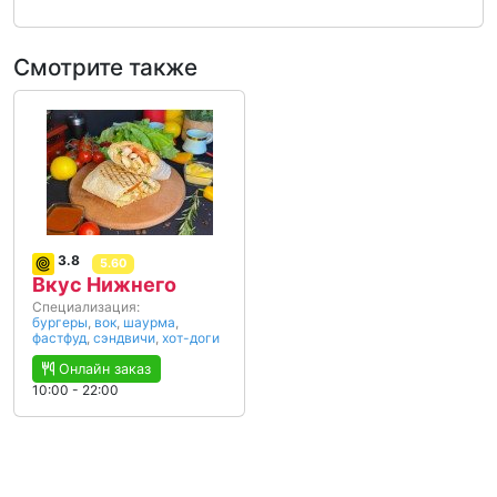
Смотрите также
3.8
5.60
Вкус Нижнего
Специализация:
бургеры
,
вок
,
шаурма
,
фастфуд
,
сэндвичи
,
хот-доги
Онлайн заказ
10:00 - 22:00