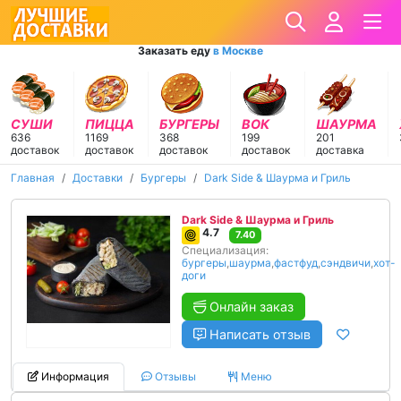
Заказать еду
в Москве
СУШИ
ПИЦЦА
БУРГЕРЫ
ВОК
ШАУРМА
636
1169
368
199
201
доставок
доставок
доставок
доставок
доставка
Главная
Доставки
Бургеры
Dark Side & Шаурма и Гриль
Dark Side & Шаурма и Гриль
4.7
7.40
Специализация:
бургеры
,
шаурма
,
фастфуд
,
сэндвичи
,
хот-
доги
Онлайн заказ
Написать отзыв
Информация
Отзывы
Меню