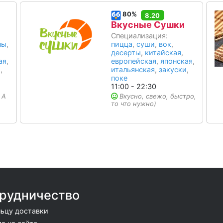
80%
8.20
Вкусные Сушки
Специализация:
пы
,
пицца
,
суши
,
вок
,
десерты
,
китайская
,
ая
,
европейская
,
японская
,
и
,
итальянская
,
закуски
,
поке
11:00 - 22:30
 А
Вкусно, свежо, быстро,
то что нужно)
рудничество
ьцу доставки