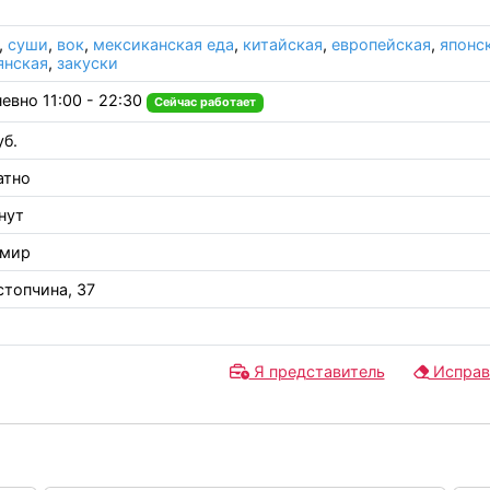
,
суши
,
вок
,
мексиканская еда
,
китайская
,
европейская
,
японс
янская
,
закуски
евно 11:00 - 22:30
Сейчас работает
уб.
атно
нут
имир
стопчина, 37
Я представитель
Исправ