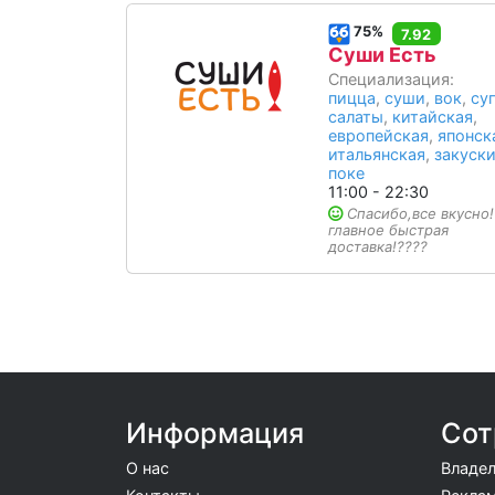
75%
7.92
Суши Есть
Специализация:
пицца
,
суши
,
вок
,
су
салаты
,
китайская
,
европейская
,
японск
итальянская
,
закуск
поке
11:00 - 22:30
Спасибо,все вкусно!
главное быстрая
доставка!????
Информация
Сот
О нас
Владел