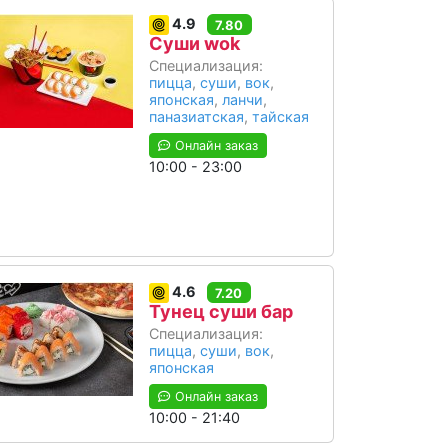
4.9
7.80
Суши wok
Специализация:
пицца
,
суши
,
вок
,
японская
,
ланчи
,
паназиатская
,
тайская
Онлайн заказ
10:00 - 23:00
4.6
7.20
Тунец суши бар
Специализация:
пицца
,
суши
,
вок
,
японская
Онлайн заказ
10:00 - 21:40