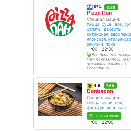
87%
8.86
Pizza Пан
Специализация:
пицца
,
суши
,
вок
,
су
салаты
,
десерты
,
китайская
,
европейс
японская
,
итальянск
закуски
,
поке
11:00 - 22:30
Все было очень вкус
Нам понравилось! Жал
что закрыли кафе на
Растопчина….
4.8
7.60
Donbecon
Специализация:
пицца
,
суши
,
вок
,
фастфуд
,
японская
Онлайн заказ
11:00 - 22:00