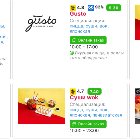
92%
4.8
9.36
Gusto
Специализация:
пы
,
пицца
,
суши
,
вок
,
японская
кая
,
Онлайн заказ
ая
,
10:00 - 17:00
Вкусная пицца, и роллы
тоже обалденные
но!
ь,
4.7
7.40
Суши wok
Специализация:
пицца
,
суши
,
вок
,
японская
,
паназиатская
Онлайн заказ
10:00 - 23:00