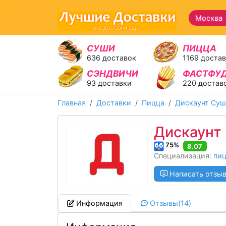
Москва 
СУШИ
ПИЦЦА
636 доставок
1169 доста
СЭНДВИЧИ
ФАСТФУ
93 доставки
220 достав
Главная
Доставки
Пицца
Дискаунт Су
Дискаунт
75%
8.07
Специализация:
пи
Написать отзы
Информация
Отзывы(14)