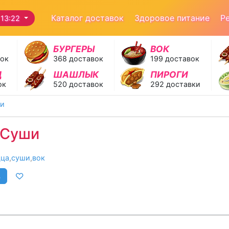
Каталог доставок
Здоровое питание
Р
13:22
БУРГЕРЫ
ВОК
вок
368 доставок
199 доставок
Д
ШАШЛЫК
ПИРОГИ
ок
520 доставок
292 доставки
ши
 Суши
цца
,
суши
,
вок
в