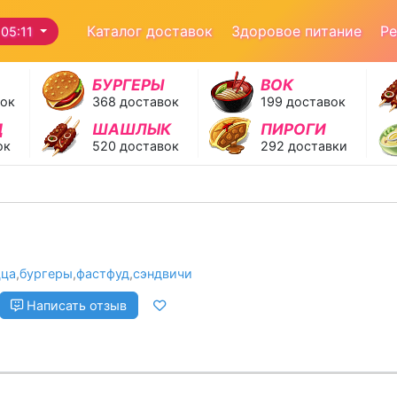
Каталог доставок
Здоровое питание
Ре
05:11
БУРГЕРЫ
ВОК
вок
368 доставок
199 доставок
Д
ШАШЛЫК
ПИРОГИ
ок
520 доставок
292 доставки
цца
,
бургеры
,
фастфуд
,
сэндвичи
Написать отзыв