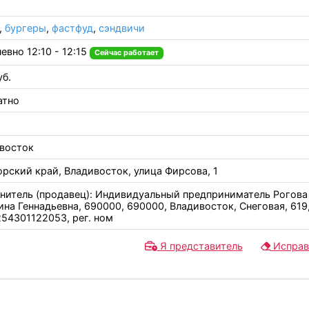
,
бургеры
,
фастфуд
,
сэндвичи
евно 12:10 - 12:15
Сейчас работает
уб.
атно
восток
рский край, Владивосток, улица Фирсова, 1
нитель (продавец): Индивидуальный предприниматель Рогова
ина Геннадьевна, 690000, 690000, Владивосток, Снеговая, 619
54301122053, рег. ном
Я представитель
Исправ