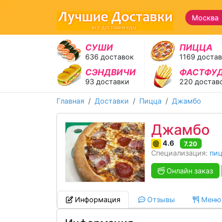
Москва 
СУШИ
ПИЦЦА
636 доставок
1169 доста
СЭНДВИЧИ
ФАСТФУ
93 доставки
220 достав
Главная
Доставки
Пицца
Джамбо
Джамбо
4.6
7.20
Специализация:
пи
Онлайн заказ
Информация
Отзывы
Меню