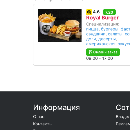
4.6
7.20
Royal Burger
Специализация:
пицца
,
бургеры
,
фас
сэндвичи
,
салаты
,
хо
доги
,
десерты
,
американская
,
закус
Онлайн заказ
09:00 - 17:00
Информация
Сот
О нас
Владел
Контакты
Реклам