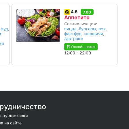
4.5
7.00
Аппетито
Специализация:
тфуд
,
пицца
,
бургеры
,
вок
,
т-
фастфуд
,
сэндвичи
,
завтраки
ки
Онлайн заказ
12:00 - 22:00
рудничество
ьцу доставки
а на сайте