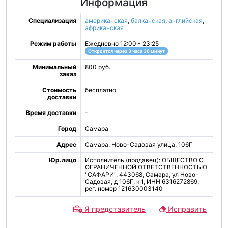
Информация
Специализация
американская
,
балканская
,
английская
,
африканская
Режим работы
Ежедневно 12:00 - 23:25
Откроется через 3 часа 36 минут
Минимальный
800 руб.
заказ
Стоимость
бесплатно
доставки
Время доставки
-
Город
Самара
Адрес
Самара, Ново-Садовая улица, 106Г
Юр.лицо
Исполнитель (продавец): ОБЩЕСТВО С
ОГРАНИЧЕННОЙ ОТВЕТСТВЕННОСТЬЮ
"САФАРИ", 443068, Самара, ул Ново-
Садовая, д 106Г, к 1, ИНН 6316272869,
рег. номер 121630003140
Я представитель
Исправить