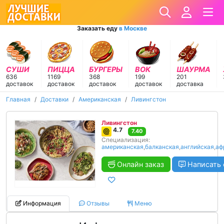
Заказать еду
в Москве
СУШИ
ПИЦЦА
БУРГЕРЫ
ВОК
ШАУРМА
636
1169
368
199
201
доставок
доставок
доставок
доставок
доставка
Главная
Доставки
Американская
Ливингстон
Ливингстон
4.7
7.40
Специализация:
американская
,
балканская
,
английская
,
аф
Онлайн заказ
Написать 
Информация
Отзывы
Меню