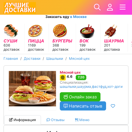
Заказать еду
в Москве
СУШИ
ПИЦЦА
БУРГЕРЫ
ВОК
ШАУРМА
636
1169
368
199
201
доставок
доставок
доставок
доставок
доставка
Главная
Доставки
Шашлыки
Мясной цех
Мясной цех
4.6
7.20
Специализация:
шашлыки
,
шаурма
,
фастфуд
,
хот-доги
Онлайн заказ
Написать отзыв
Информация
Отзывы
Меню