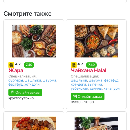
Смотрите также
4.7
4.7
7.40
7.40
Жара
Чайхана Halal
Специализация:
Специализация:
бургеры
,
шашлыки
,
шаурма
,
шашлыки
,
шаурма
,
фастфуд
,
фастфуд
,
хот-доги
хот-доги
,
выпечка
,
узбекская
,
халяль
,
хачапури
Онлайн заказ
Онлайн заказ
круглосуточно
09:30 - 20:30