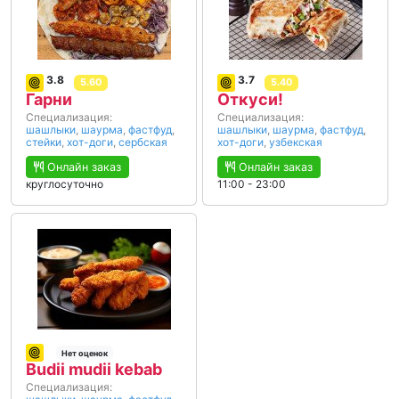
3.8
3.7
5.60
5.40
Гарни
Откуси!
Специализация:
Специализация:
шашлыки
,
шаурма
,
фастфуд
,
шашлыки
,
шаурма
,
фастфуд
,
стейки
,
хот-доги
,
сербская
хот-доги
,
узбекская
Онлайн заказ
Онлайн заказ
круглосуточно
11:00 - 23:00
Нет оценок
Budii mudii kebab
Специализация: