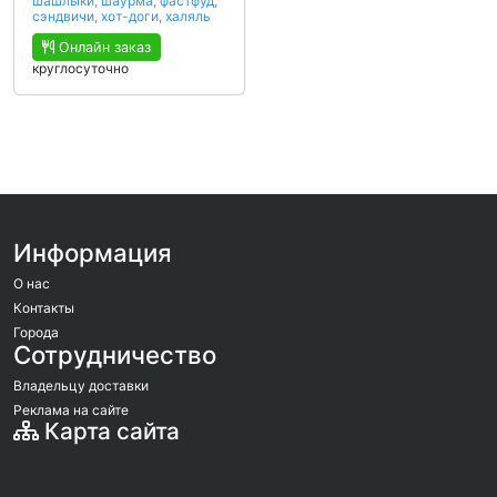
шашлыки
,
шаурма
,
фастфуд
,
сэндвичи
,
хот-доги
,
халяль
Онлайн заказ
круглосуточно
Информация
О нас
Контакты
Города
Сотрудничество
Владельцу доставки
Реклама на сайте
Карта сайта