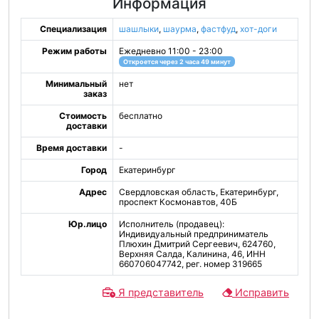
Информация
Специализация
шашлыки
,
шаурма
,
фастфуд
,
хот-доги
Режим работы
Ежедневно 11:00 - 23:00
Откроется через 2 часа 49 минут
Минимальный
нет
заказ
Стоимость
бесплатно
доставки
Время доставки
-
Город
Екатеринбург
Адрес
Свердловская область, Екатеринбург,
проспект Космонавтов, 40Б
Юр.лицо
Исполнитель (продавец):
Индивидуальный предприниматель
Плюхин Дмитрий Сергеевич, 624760,
Верхняя Салда, Калинина, 46, ИНН
660706047742, рег. номер 319665
Я представитель
Исправить