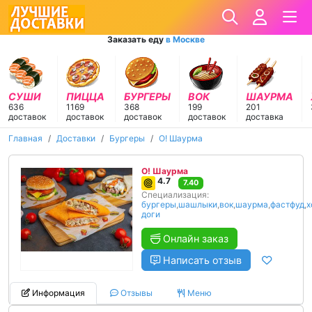
Заказать еду
в Москве
СУШИ
ПИЦЦА
БУРГЕРЫ
ВОК
ШАУРМА
636
1169
368
199
201
доставок
доставок
доставок
доставок
доставка
Главная
Доставки
Бургеры
О! Шаурма
О! Шаурма
4.7
7.40
Специализация:
бургеры
,
шашлыки
,
вок
,
шаурма
,
фастфуд
,
х
доги
Онлайн заказ
Написать отзыв
Информация
Отзывы
Меню