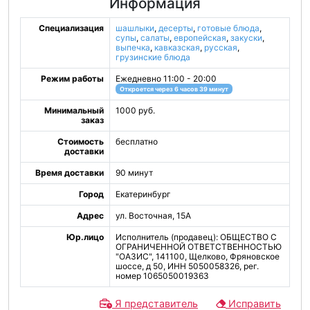
Информация
Специализация
шашлыки
,
десерты
,
готовые блюда
,
супы
,
салаты
,
европейская
,
закуски
,
выпечка
,
кавказская
,
русская
,
грузинские блюда
Режим работы
Ежедневно 11:00 - 20:00
Откроется через 6 часов 39 минут
Минимальный
1000 руб.
заказ
Стоимость
бесплатно
доставки
Время доставки
90 минут
Город
Екатеринбург
Адрес
ул. Восточная, 15А
Юр.лицо
Исполнитель (продавец): ОБЩЕСТВО С
ОГРАНИЧЕННОЙ ОТВЕТСТВЕННОСТЬЮ
"ОАЗИС", 141100, Щелково, Фряновское
шоссе, д 50, ИНН 5050058326, рег.
номер 1065050019363
Я представитель
Исправить