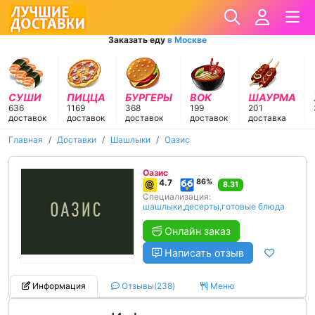
Заказать еду
в Москве
СУШИ
ПИЦЦА
БУРГЕРЫ
ВОК
ШАУРМА
636
1169
368
199
201
доставок
доставок
доставок
доставок
доставка
Главная
Доставки
Шашлыки
Оазис
Оазис
4.7
86%
8.31
Специализация:
шашлыки
,
десерты
,
готовые блюда
Онлайн заказ
Написать отзыв
Информация
Отзывы(238)
Меню