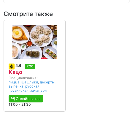
Смотрите также
4.6
7.20
Кацо
Специализация:
пицца
,
шашлыки
,
десерты
,
выпечка
,
русская
,
грузинская
,
хачапури
Онлайн заказ
11:00 - 21:30