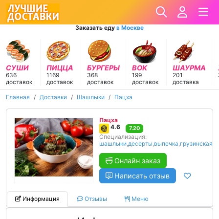
Заказать еду
в Москве
СУШИ
ПИЦЦА
БУРГЕРЫ
ВОК
ШАУРМА
636
1169
368
199
201
доставок
доставок
доставок
доставок
доставка
Главная
Доставки
Шашлыки
Пацха
Пацха
4.6
7.20
Специализация:
шашлыки
,
десерты
,
выпечка
,
грузинская
Онлайн заказ
Написать отзыв
Информация
Отзывы
Меню