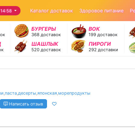
Каталог доставок
Здоровое питание
Р
14:58
БУРГЕРЫ
ВОК
вок
368 доставок
199 доставок
Д
ШАШЛЫК
ПИРОГИ
ок
520 доставок
292 доставки
ши
,
паста
,
десерты
,
японская
,
морепродукты
Написать отзыв