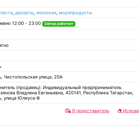
,
паста
,
десерты
,
японская
,
морепродукты
евно 12:00 - 23:00
Сейчас работает
атно
ь
ь, Чистопольская улица, 20А
нитель (продавец): Индивидуальный предприниматель
зянова Владлена Евгеньевна, 420141, Республика Татарстан,
ь, улица Юлиуса Ф
Я представитель
Исправ