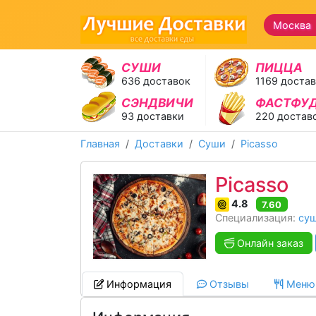
Москва 
СУШИ
ПИЦЦА
636 доставок
1169 доста
СЭНДВИЧИ
ФАСТФУ
93 доставки
220 достав
Главная
Доставки
Суши
Picasso
Picasso
4.8
7.60
Специализация:
су
Онлайн заказ
Информация
Отзывы
Меню