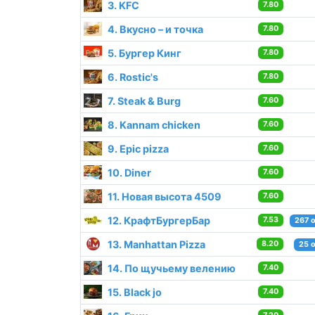
3. KFC
7.80
4. Вкусно – и точка
7.80
5. Бургер Кинг
7.80
6. Rostic's
7.80
7. Steak & Burg
7.60
8. Kannam chicken
7.60
9. Epic pizza
7.60
10. Diner
7.60
11. Новая высота 4509
7.60
12. КрафтБургерБар
7.53
267 
13. Manhattan Pizza
8.20
25 
14. По щучьему велению
7.40
15. Black jo
7.40