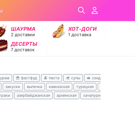
ры
ШАУРМА
ХОТ‑ДОГИ
2 доставки
1 доставка
ДЕСЕРТЫ
7 доставок
аурма
🍟 фастфуд
🍝 паста
🥣 супы
🥪 сэндвичи
🥟 хинкал
закуски
выпечка
кавказская
турецкая
поке
бизнес-ла
траки
азербайджанская
армянская
хачапури
вьетнамская