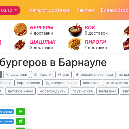
Каталог доставок
Рейтинг
Видеообзо
 03:12
БУРГЕРЫ
ВОК
4 доставки
5 доставок
Д
ШАШЛЫК
ПИРОГИ
2 доставки
1 доставка
бургеров в Барнауле
🍡 шашлыки
🥧 пироги
🍜 вок
🌵 мексиканская еда
🌯 ш
айская
европейская
🇺 американская
японская
итальянская
я
детское меню
морепродукты
грузинская
пельмени
зав
 отзыва
 отзыва