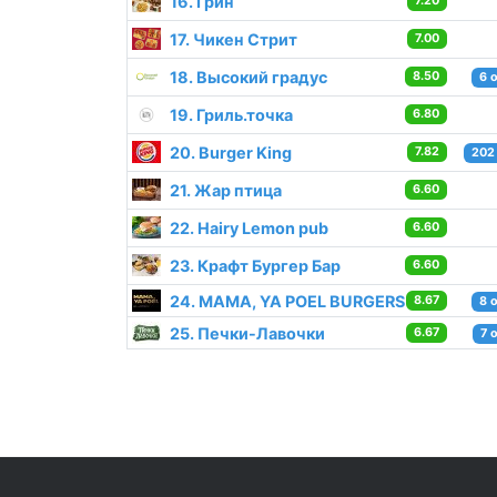
16. Грин
7.20
17. Чикен Стрит
7.00
18. Высокий градус
8.50
6 
19. Гриль.точка
6.80
20. Burger King
7.82
202
21. Жар птица
6.60
22. Hairy Lemon pub
6.60
23. Крафт Бургер Бар
6.60
24. MAMA, YA POEL BURGERS
8.67
8 
25. Печки-Лавочки
6.67
7 