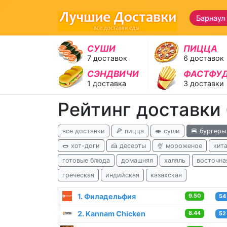
Барнаул
СУШИ
ПИЦЦА
7 доставок
6 доставок
СЭНДВИЧИ
ФАСТФУ
1 доставка
3 доставки
Рейтинг доставки 
все доставки
🍕 пицца
🍣 суши
🍔 бургеры
🌭 хот-доги
🍰 десерты
🍨 мороженое
кит
готовые блюда
домашняя
халяль
восточна
греческая
индийская
казахская
1. Филадельфия
9.50
54
2. Kannam Chicken
8.44
52