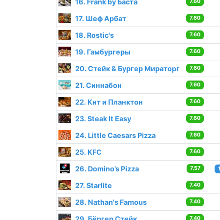
16. Frank by Баста
7.60
17. Шеф Арбат
7.60
18. Rostic's
7.60
19. Гамбургеры
7.60
20. Стейк & Бургер Мираторг
7.60
21. Синнабон
7.60
22. Кит и Планктон
7.60
23. Steak It Easy
7.60
24. Little Caesars Pizza
7.60
25. KFC
7.60
26. Domino’s Pizza
7.57
27. Starlite
7.40
28. Nathan's Famous
7.40
29. Бёргер Стейк
7.40