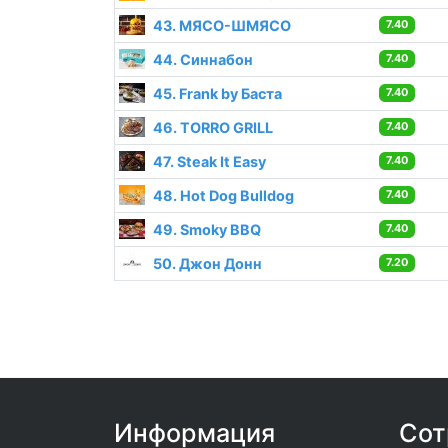
43. МЯСО-ШМЯСО
7.40
44. Синнабон
7.40
45. Frank by Баста
7.40
46. TORRO GRILL
7.40
47. Steak It Easy
7.40
48. Hot Dog Bulldog
7.40
49. Smoky BBQ
7.40
50. Джон Донн
7.20
Информация
Сот