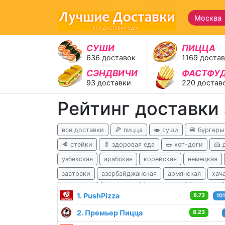
Москва 
СУШИ
ПИЦЦА
636 доставок
1169 доста
СЭНДВИЧИ
ФАСТФУ
93 доставки
220 достав
Рейтинг доставки
все доставки
🍕 пицца
🍣 суши
🍔 бургеры
🥩 стейки
🥬 здоровая еда
🌭 хот-доги
🍰 
узбекская
арабская
корейская
немецкая
завтраки
азербайджанская
армянская
хач
ливанская
татарская
балканская
чешская
1. PushPizza
8.73
10
для похудения
детокс
2. Премьер Пицца
8.23