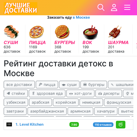
Заказать еду
в Москве
СУШИ
ПИЦЦА
БУРГЕРЫ
ВОК
ШАУРМА
636
1169
368
199
201
доставок
доставок
доставок
доставок
доставка
Рейтинг доставки детокс в
Москве
все доставки
🍕 пицца
🍣 суши
🍔 бургеры
🍡 шашлыки
🥩 стейки
🥬 здоровая еда
🌭 хот-доги
🍰 десерты
🍨 м
узбекская
арабская
корейская
немецкая
французская
завтраки
азербайджанская
армянская
хачапури
вьетнам
ливанская
татарская
балканская
чешская
гавайская
а
1. Level Kitchen
7.90
110 отзывов
детокс