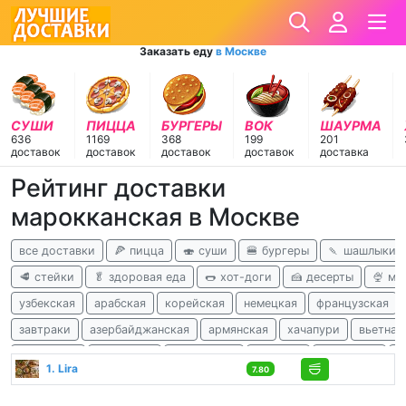
Заказать еду
в Москве
СУШИ
ПИЦЦА
БУРГЕРЫ
ВОК
ШАУРМА
636
1169
368
199
201
доставок
доставок
доставок
доставок
доставка
Рейтинг доставки
марокканская в Москве
все доставки
🍕 пицца
🍣 суши
🍔 бургеры
🍡 шашлыки
🥩 стейки
🥬 здоровая еда
🌭 хот-доги
🍰 десерты
🍨 м
узбекская
арабская
корейская
немецкая
французская
завтраки
азербайджанская
армянская
хачапури
вьетнам
ливанская
татарская
балканская
чешская
гавайская
а
1. Lira
7.80
детокс