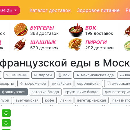
Каталог доставок
Здоровое питание
Р
 04:25
БУРГЕРЫ
ВОК
вок
368 доставок
199 доставок
Д
ШАШЛЫК
ПИРОГИ
ок
520 доставок
292 доставки
 французской еды в Мос
🍡 шашлыки
🥧 пироги
🍜 вок
🌵 мексиканская еда
🌯 ш
десерты
🍨 мороженое
китайская
европейская
🇺 американ
французская
готовые блюда
грузинские блюда
для вегетари
апури
вьетнамская
кофе
ланчи
вегетарианская
паназиат
гавайская
английская
испанская
перуанская
казахская