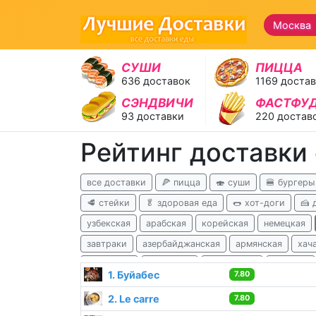
Москва
СУШИ
ПИЦЦА
636 доставок
1169 доста
СЭНДВИЧИ
ФАСТФУ
93 доставки
220 достав
Рейтинг доставки
все доставки
🍕 пицца
🍣 суши
🍔 бургеры
🥩 стейки
🥬 здоровая еда
🌭 хот-доги
🍰 
узбекская
арабская
корейская
немецкая
завтраки
азербайджанская
армянская
хач
ливанская
татарская
балканская
чешская
1. Буйабес
7.80
для похудения
детокс
2. Le carre
7.80