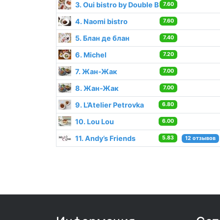
3. Oui bistro by Double B
7.60
4. Naomi bistro
7.60
5. Блан де блан
7.40
6. Michel
7.20
7. Жан-Жак
7.00
8. Жан-Жак
7.00
9. L’Atelier Petrovka
6.80
10. Lou Lou
6.00
11. Andy’s Friends
5.83
12 отзывов