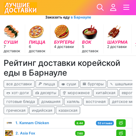
Заказать еду
в Барнауле
СУШИ
ПИЦЦА
БУРГЕРЫ
ВОК
ШАУРМА
7
6
4 доставки
5
2 доставки
доставок
доставок
доставок
Рейтинг доставки корейской
еды в Барнауле
все доставки
🍕 пицца
🍣 суши
🍔 бургеры
🍡 шашлыки
🌭 хот-доги
🍰 десерты
🍨 мороженое
китайская
европе
готовые блюда
домашняя
халяль
восточная
детское ме
греческая
индийская
казахская
1. Kannam Chicken
8.44
52 отзыва
2. Asia Fox
7.60